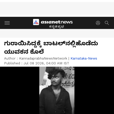
ಕನ್ನಡಪ್ರಭ
ಗುರಾಯಿಸಿದ್ದಕ್ಕೆ ಬಾಟಲ್‌ನಲ್ಲಿಹೊಡೆದು
ಯುವಕನ ಕೊಲೆ
Author :
KannadaprabhaNewsNetwork
|
Karnataka-News
Published :
Jul 08 2026, 04:00 AM IST