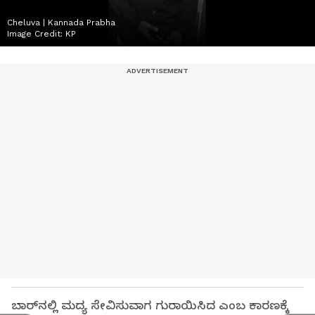
Cheluva | Kannada Prabha
Image Credit:
KP
ಬಾರ್‌ನಲ್ಲಿ ಮದ್ಯ ಸೇವಿಸುವಾಗ ಗುರಾಯಿಸಿದ ಎಂಬ ಕಾರಣಕ್ಕೆ