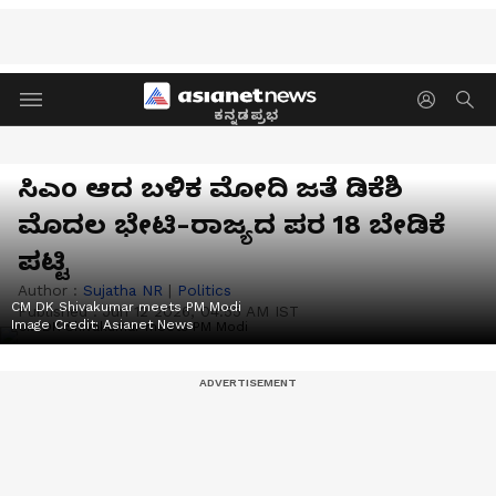
ಕನ್ನಡಪ್ರಭ
ಸಿಎಂ ಆದ ಬಳಿಕ ಮೋದಿ ಜತೆ ಡಿಕೆಶಿ
ಮೊದಲ ಭೇಟಿ-ರಾಜ್ಯದ ಪರ 18 ಬೇಡಿಕೆ
ಪಟ್ಟಿ
Author :
Sujatha NR
|
Politics
CM DK Shivakumar meets PM Modi
Published :
Jun 12 2026, 04:55 AM IST
Image Credit:
Asianet News