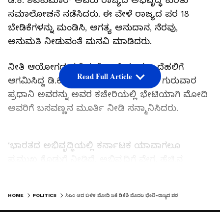
ಡಿ.ಕೆ. ಶಿವಕುಮಾರ್‌ ಅವರು ರಾಜ್ಯದ ಅಭಿವೃದ್ಧಿ ಕುರಿತು
ಸಮಾಲೋಚನೆ ನಡೆಸಿದರು. ಈ ವೇಳೆ ರಾಜ್ಯದ ಪರ 18
ಬೇಡಿಕೆಗಳನ್ನು ಮಂಡಿಸಿ, ಅಗತ್ಯ ಅನುದಾನ, ನೆರವು,
ಅನುಮತಿ ನೀಡುವಂತೆ ಮನವಿ ಮಾಡಿದರು.
ನೀತಿ ಆಯೋಗದ ಸಭೆಯಲ್ಲಿ ಭಾಗಿಯಾಗಲು ದೆಹಲಿಗೆ
Read Full Article
ಆಗಮಿಸಿದ್ದ ಡಿ.ಕೆ.ಶಿವಕುಮಾರ್‌ ಸಭೆಯ ಬಳಿಕ ಗುರುವಾರ
ಪ್ರಧಾನಿ ಅವರನ್ನು ಅವರ ಕಚೇರಿಯಲ್ಲಿ ಭೇಟಿಯಾಗಿ ಮೋದಿ
ಅವರಿಗೆ ಬಸವಣ್ಣನ ಮೂರ್ತಿ ನೀಡಿ ಸನ್ಮಾನಿಸಿದರು.
‘ಭಾರತದ ಅಭಿವೃದ್ಧಿಯಲ್ಲಿ ಕರ್ನಾಟಕ ಯಾವಾಗಲೂ
ಪ್ರಮುಖ ಕೊಡುಗೆ ನೀಡಿದೆ. ಅಭಿವೃದ್ಧಿಗೆ ವೇಗ, ಹೆಚ್ಚಿನ
ಅವಕಾಶ ಆಕರ್ಷಿಸಲು ಮತ್ತು ರಾಜ್ಯದ ಜನರ ಆಕಾಂಕ್ಷೆಗಳನ್ನು
ಈಡೇರಿಸಲು ಕೇಂದ್ರ ಸರ್ಕಾರದೊಂದಿಗೆ ನಿಕಟವಾಗಿ ಕೆಲಸ
LATEST VIDEOS
HOME
POLITICS
ಸಿಎಂ ಆದ ಬಳಿಕ ಮೋದಿ ಜತೆ ಡಿಕೆಶಿ ಮೊದಲ ಭೇಟಿ-ರಾಜ್ಯದ ಪರ 18 ಬೇಡಿಕೆ ಪಟ್ಟಿ
ಮಾಡಲು ಎದುರು ನೋಡುತ್ತಿದ್ದೇನೆ’ ಎಂದು ಹೇಳಿದರು.