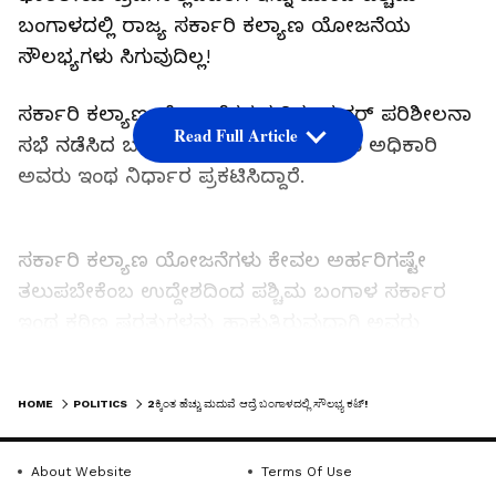
ಬಂಗಾಳದಲ್ಲಿ ರಾಜ್ಯ ಸರ್ಕಾರಿ ಕಲ್ಯಾಣ ಯೋಜನೆಯ
ಸೌಲಭ್ಯಗಳು ಸಿಗುವುದಿಲ್ಲ!
ಸರ್ಕಾರಿ ಕಲ್ಯಾಣ ಯೋಜನೆಗಳ ಕುರಿತು ಪುನರ್‌ ಪರಿಶೀಲನಾ
Read Full Article
ಸಭೆ ನಡೆಸಿದ ಬಳಿಕ ಮುಖ್ಯಮಂತ್ರಿ ಸುವೇಂದು ಅಧಿಕಾರಿ
ಅವರು ಇಂಥ ನಿರ್ಧಾರ ಪ್ರಕಟಿಸಿದ್ದಾರೆ.
ಸರ್ಕಾರಿ ಕಲ್ಯಾಣ ಯೋಜನೆಗಳು ಕೇವಲ ಅರ್ಹರಿಗಷ್ಟೇ
ತಲುಪಬೇಕೆಂಬ ಉದ್ದೇಶದಿಂದ ಪಶ್ಚಿಮ ಬಂಗಾಳ ಸರ್ಕಾರ
ಇಂಥ ಕಠಿಣ ಷರತ್ತುಗಳನ್ನು ಹಾಕುತ್ತಿರುವುದಾಗಿ ಅವರು
ಹೇಳಿಕೊಂಡಿದ್ದಾರೆ.
LATEST VIDEOS
HOME
POLITICS
2ಕ್ಕಿಂತ ಹೆಚ್ಚು ಮದುವೆ ಆದ್ರೆ ಬಂಗಾಳದಲ್ಲಿ ಸೌಲಭ್ಯ ಕಟ್!
Related Articles
About Website
Terms Of Use