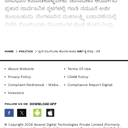
ಸಂವಿಧಾನ ಕಾಪಾಡಿಕೊಳ್ಳಬೇಕು. ಚುನಾವಣಾ ಆಯೋಗದ
ಪ್ರಕಾರ ಸಾರ್ವಜನಿಕ ಸ್ಥಳಗಳಲ್ಲಿ ಗಣತಿ ನಮೂನೆ ಅರ್ಜಿ
ತುಂಬಬಹುದು. ಬೆಂಗಳೂರಿನ ಮಹಾಲಕ್ಷ್ಮಿ ಬಡಾವಣೆಯಲ್ಲಿ
ಬಿಜೆಪಿ ಬಿಎಲ್ಎಗಳು ಬಿಎಲ್ಓಗಳ ಜೊತೆ ಹೋಗಿ ನೀವು
ಬಿಜೆಪಿಯವರಿಗೆ ಮತ ಹಾಕಬೇಕು ಎಂದು ಹೇಳುತ್ತಿದ್ದಾರೆ.
ಸದಾಶಿವ ನಗರದಲ್ಲಿ ಬಲವಂತವಾಗಿ ಸೇರಿಸಲಾಗುತ್ತಿದೆ.
LATEST VIDEOS
ಜಯನಗರದಲ್ಲಿ ಧಮಕಿ ಹಾಕಲಾಗುತ್ತಿದೆ. ಇದರ ಬಗ್ಗೆ ಯಾಕೆ
HOME
POLITICS
ಸ್ಲಂಗೆ ಬಿಎಲ್‌ಒಗಳು ಹೋಗದ ಕಾರಣ SIRಗೆ ಕೈ ನೆರವು : ಬಿಕೆ
ಪ್ರತಿಪಕ್ಷಗಳು ಮಾತನಾಡುವುದಿಲ್ಲ?’ ಎಂದು ಕಿಡಿಕಾರಿದರು.
About Website
Terms Of Use
50 ಲಕ್ಷ ಜನರನ್ನು ಕೈಬಿಡಲು ಮುಂದಾಗಿದ್ದಾರೆ:
Privacy Policy
CSAM Policy
Complaint Redressal - Website
Compliance Report Digital
ರಾಜ್ಯದಲ್ಲಿ 5.65ಕೋಟಿ ಮತದಾರರ ಮ್ಯಾಪಿಂಗ್ ಆಗಿದ್ದು, 50
Investors
ಲಕ್ಷ ಜನರನ್ನು ಕೈಬಿಡಲು ಮುಂದಾಗಿದ್ದಾರೆ. ರಾಮನಗರದ
FOLLOW US ON
DOWNLOAD APP
ಮಸೀದಿಯಲ್ಲಿ ಕಾಂಗ್ರೆಸ್ ನಾಯಕರ ಮನೆಯಲ್ಲಿ ಗಣತಿ
ನಮೂನೆ ತುಂಬಲಾಗುತ್ತಿದೆ ಎಂದು ಕುಮಾರಸ್ವಾಮಿ
ಆರೋಪಿಸಿದ್ದಾರೆ. ರಾಮನಗರ ಉಪಚುನಾವಣೆಯಲ್ಲಿ ಅನಿತಾ
ABOUT THE AUTHOR
© Copyright 2026 Asianxt Digital Technologies Private Limited (Formerly