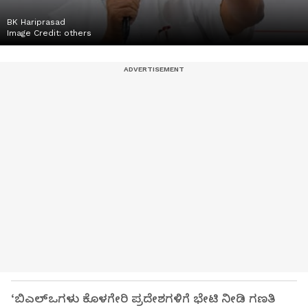
BK Hariprasad
Image Credit:
others
‘ಬಿಎಲ್‌ಒಗಳು ಕೊಳಗೇರಿ ಪ್ರದೇಶಗಳಿಗೆ ಭೇಟಿ ನೀಡಿ ಗಣತಿ