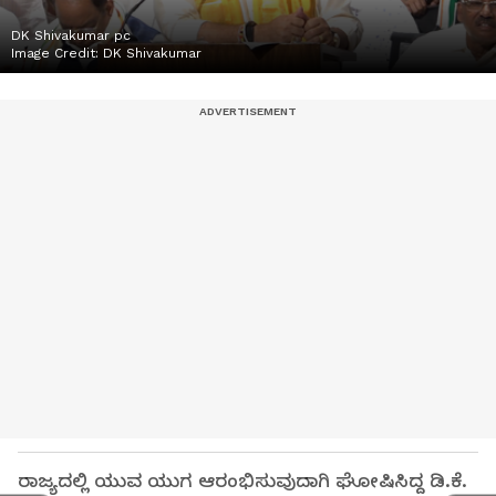
DK Shivakumar pc
Image Credit:
DK Shivakumar
ರಾಜ್ಯದಲ್ಲಿ ಯುವ ಯುಗ ಆರಂಭಿಸುವುದಾಗಿ ಘೋಷಿಸಿದ್ದ ಡಿ.ಕೆ.