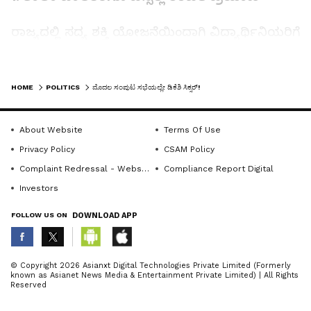
ರಾಜ್ಯದಲ್ಲಿ ಸದ್ಯ ಶಕ್ತಿ ಯೋಜನೆಯಿಂದಾಗಿ ವಿದ್ಯಾರ್ಥಿನಿಯರಿಗೆ
ಬಸ್‌ ಪಾಸ್‌ ಇಲ್ಲದಿದ್ದರೂ ಸಾರಿಗೆ ಬಸ್‌ಗಳಲ್ಲಿ ಉಚಿತ
ಪ್ರಯಾಣಕ್ಕೆ ಅವಕಾಶ ಇದೆ. ಆದರೆ ಬಾಲಕರು ರಿಯಾಯಿತಿ
LATEST VIDEOS
ಬಸ್‌ ಪಾಸ್‌ ಖರೀದಿಸಿ ಪ್ರಯಾಣಿಸುತ್ತಿದ್ದಾರೆ. ಹೀಗಾಗಿ ಉಚಿತ
HOME
POLITICS
ಮೊದಲ ಸಂಪುಟ ಸಭೆಯಲ್ಲೇ ಡಿಕೆಶಿ ಸಿಕ್ಸರ್‌!
ಪ್ರಯಾಣದ ಯೋಜನೆಯನ್ನು ಇದೀಗ ಬಾಲಕರಿಗೂ
ವಿಸ್ತರಿಸಲಾಗಿದೆ. ಇದರಿಂದ 10 ಲಕ್ಷ ವಿದ್ಯಾರ್ಥಿಗಳಿಗೆ
About Website
Terms Of Use
ಅನುಕೂಲವಾಗಲಿದೆ. 10 ಲಕ್ಷ ವಿದ್ಯಾರ್ಥಿಗಳಿಗೆ ಉಚಿತ ಬಸ್‌
Privacy Policy
CSAM Policy
ಪಾಸ್‌ ನೀಡಲು ಸರ್ಕಾರ 1700 ಕೋಟಿ ರು.ಗಳನ್ನು
Complaint Redressal - Website
Compliance Report Digital
ವ್ಯಯಿಸಲಿದೆ.
Investors
FOLLOW US ON
DOWNLOAD APP
2. 10000 ಭಾರತ್‌ ಜೋಡೋ ಯುವ ಸಂಘ ರಚನೆ
ಯುವಕರನ್ನು ಕ್ರೀಡೆ, ಸಾಂಸ್ಕೃತಿಕ ಚಟುವಟಿಕೆಯಲ್ಲಿ
ABOUT THE AUTHOR
© Copyright 2026 Asianxt Digital Technologies Private Limited (Formerly
known as Asianet News Media & Entertainment Private Limited) | All Rights
ತೊಡಗಿಸುವುದು, ಅವರಲ್ಲಿ ನಾಯಕತ್ವ ಗುಣ ಬೆಳೆಸುವ
Sujatha NR
SN
Reserved
ಸಲುವಾಗಿ ಭಾರತ್‌ ಜೋಡೋ ಯುವಕ ಸಂಘಗಳನ್ನು