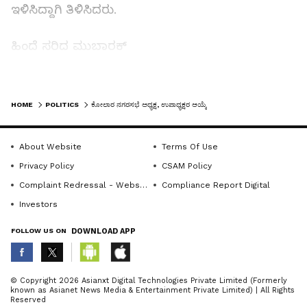
ಇಳಿಸಿದ್ದಾಗಿ ತಿಳಿಸಿದರು.
ಹಿಂದೆ ಸರಿದ ಮುಬಾರಕ್‌
ಚುನಾವಣೆಯಲ್ಲಿ ಅಧ್ಯಕ್ಷ ಸ್ಥಾನಕ್ಕೆ ಅಂತಿಮವಾಗಿ
LATEST VIDEOS
ಲಕ್ಷ್ಮೀದೇವಮ್ಮ, ಬಿ.ಎಂ.ಮುಬಾರಕ್ ಉಪಾಧ್ಯಕ್ಷ ಸ್ಥಾನಕ್ಕೆ
HOME
POLITICS
ಕೋಲಾರ ನಗರಸಭೆ ಅಧ್ಯಕ್ಷ, ಉಪಾಧ್ಯಕ್ಷರ ಆಯ್ಕೆ
ಸಂಗೀತಾ ಜಗದೀಶ್, ಅಪೂರ್ವ ಸೇರಿದಂತೆ ೪ ಮಂದಿ
ಸ್ಪರ್ಧಿಸಿದ್ದರು. ಕೊನೆಯ ಕ್ಷಣದಲ್ಲಿ ಬಿ.ಎಂ.ಮುಬಾರಕ್ ಮತ್ತು
About Website
Terms Of Use
ಅಪೂರ್ವ ಅವರ ಗೆಲುವಿಗೆ ಅಗತ್ಯವಾದ ಸಂಖ್ಯಾಬಲ ಇಲ್ಲದ
Privacy Policy
CSAM Policy
ಕಾರಣ ಅವರು ಕಾಂಗ್ರೆಸ್ ಅಭ್ಯರ್ಥಿಗಳಿಗೆ ಬೆಂಬಲಿಸಿದ ಕಾರಣ
Complaint Redressal - Website
Compliance Report Digital
ಅವಿರೋಧ ಆಯ್ಕೆಗೆ ಮಾರ್ಗ ಸುಗಮವಾಯಿತು ಎಂದರು.
Investors
FOLLOW US ON
DOWNLOAD APP
ಮುಬಾರಕ್‌ ಜತೆ ಕಾಂಗ್ರೆಸ್‌ ಬೆಂಬಲಿತ ೪ ಮಂದಿ ಸದಸ್ಯರಿದ್ದು
ಅವರಿಗೆ ಮುಂದೆ ತೊಂದರೆಯಾಗಬಾರದು, ಈಗ
ಅವಿರೋಧವಾಗಿ ಆಯ್ಕೆಗೆ ಸಹಕಾರ ನೀಡಿದರೆ ನಮಗೂ
ABOUT THE AUTHOR
© Copyright 2026 Asianxt Digital Technologies Private Limited (Formerly
known as Asianet News Media & Entertainment Private Limited) | All Rights
ಒಳ್ಳೆಯ ಹೆಸರು ಇರುತ್ತದೆ ಎಂದು ನಿರ್ಧರಿಸಿ ತಮ್ಮ
KannadaprabhaNewsNetwork
K
Reserved