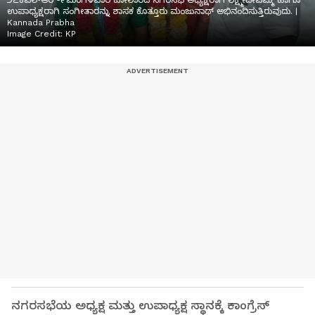
೨೭ಕೆಎಲ್‌ಆರ್-೯ಮಂಗಳವಾರ ಕೋಲಾರದ ನಗರಸಭೆ ಅಧ್ಯಕ್ಷರಾಗಿ ಲಕ್ಷ್ಮೀದೇವಮ್ಮ ಹಾಗೂ
ಉಪಾಧ್ಯಕ್ಷರಾಗಿ ಸಂಗೀತಾರನ್ನು ಶಾಸಕ ಕೊತ್ತೂರು ಮಂಜುನಾಥ್ ಅಭಿನಂದಿಸುತ್ತಿರುವುದು. |
Kannada Prabha
Image Credit:
KP
ನಗರಸಭೆಯ ಅಧ್ಯಕ್ಷ ಮತ್ತು ಉಪಾಧ್ಯಕ್ಷ ಸ್ಥಾನಕ್ಕೆ ಕಾಂಗ್ರೆಸ್