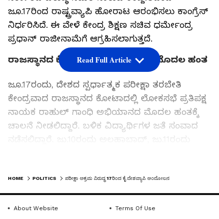
ಜೂ.17ರಿಂದ ರಾಷ್ಟ್ರವ್ಯಾಪಿ ಹೋರಾಟ ಆರಂಭಿಸಲು ಕಾಂಗ್ರೆಸ್‌
ನಿರ್ಧರಿಸಿದೆ. ಈ ವೇಳೆ ಕೇಂದ್ರ ಶಿಕ್ಷಣ ಸಚಿವ ಧರ್ಮೇಂದ್ರ
ಪ್ರಧಾನ್‌ ರಾಜೀನಾಮೆಗೆ ಆಗ್ರಹಿಸಲಾಗುತ್ತದೆ.
ರಾಜಸ್ಥಾನದ ಕೋಟಾದಲ್ಲಿ ಅಭಿಯಾನದ ಮೊದಲ ಹಂತ
Read Full Article
ಜೂ.17ರಂದು, ದೇಶದ ಸ್ಪರ್ಧಾತ್ಮಕ ಪರೀಕ್ಷಾ ತರಬೇತಿ
ಕೇಂದ್ರವಾದ ರಾಜಸ್ಥಾನದ ಕೋಟಾದಲ್ಲಿ ಲೋಕಸಭೆ ಪ್ರತಿಪಕ್ಷ
ನಾಯಕ ರಾಹುಲ್ ಗಾಂಧಿ ಅಭಿಯಾನದ ಮೊದಲ ಹಂತಕ್ಕೆ
ಚಾಲನೆ ನೀಡಲಿದ್ದಾರೆ. ಬಳಿಕ ವಿದ್ಯಾರ್ಥಿಗಳ ಜತೆ ಸಂವಾದ
ನಡೆಸಲಿದ್ದಾರೆ. ಜು.10ರಂದು ಅಲಹಾಬಾದ್, ಜು.11ರಂದು
ಪಟನಾ ಹಾಗೂ ಜು.14ರಂದು ದೆಹಲಿಯಲ್ಲಿ ಪ್ರತಿಭಟನೆಗಳು
ನಡೆಯಲಿವೆ. ಕೇಂದ್ರ ಸರ್ಕಾರ ಪರೀಕ್ಷಾ ಪ್ರಕ್ರಿಯೆಯಲ್ಲಿ
LATEST VIDEOS
ಸುಧಾರಣೆ ಮತ್ತು ಮರುಪರೀಕ್ಷೆಯ ಭರವಸೆ ನೀಡಿದ
HOME
POLITICS
ಪರೀಕ್ಷಾ ಅಕ್ರಮ ವಿರುದ್ಧ 17ರಿಂದ ಕೈ ದೇಶವ್ಯಾಪಿ ಆಂದೋಲನ
ಹೊರತಾಗಿಯೂ ಪ್ರತಿಭಟನೆ ಹಮ್ಮಿಕೊಳ್ಳಲಾಗಿದೆ ಎಂದು
ಪಕ್ಷದ ಪ್ರಧಾನ ಕಾರ್ಯದರ್ಶಿ ಕೆ.ಸಿ. ವೇಣುಗೋಪಾಲ್‌
About Website
Terms Of Use