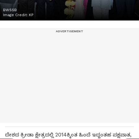
BWSSB
Image Credit:
KP
ದೇಶದ ಕ್ರೀಡಾ ಕ್ಷೇತ್ರದಲ್ಲಿ 2014ಕ್ಕಿಂತ ಹಿಂದೆ ಇದ್ದಂತಹ ಪಕ್ಷಪಾತ,