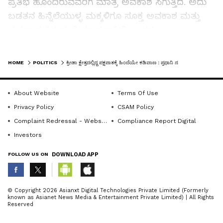
ಪ್ರತಿಭೆ ಹೊಂದಿರುವವರಿಗೆ ಮಾತ್ರ ಅವಕಾಶ ಸಿಗುತ್ತಿದೆ. ಅದು
ಬಡತನ ಹಿನ್ನೆಲೆಯುಳ್ಳ ಮಕ್ಕಳಿಗೂ ಸೂಕ್ತ ಅವಕಾಶ ಮತ್ತು
ಪುರಸ್ಕಾರ ಸಿಗುವಂತೆ ಮಾಡಲಾಗಿದೆ ಎಂದರು.
LATEST VIDEOS
HOME
POLITICS
ಕ್ರೀಡಾ ಕ್ಷೇತ್ರದಲ್ಲಿದ್ದ ಪಕ್ಷಪಾತಕ್ಕೆ ಹಿಂದೆಯೇ ಕಡಿವಾಣ : ಪ್ರಧಾನಿ ನರೇಂದ್ರ ಮೋದಿ
ಕ್ರೀಡಾ ಕ್ಷೇತ್ರದ ಬಜೆಟ್‌ ಕೂಡ ಹೆಚ್ಚಳ ಮಾಡಲಾಗಿದೆ.
2014ಕ್ಕೂ ಮುನ್ನ 1,200 ಕೋಟಿ ರು.ಗಳಷ್ಟು ಅನುದಾನ ನಿಗದಿ
About Website
Terms Of Use
ಮಾಡಲಾಗುತ್ತಿತ್ತು. ಈಗ 3 ಸಾವಿರ ಕೋಟಿ ರು.ಗೂ ಹೆಚ್ಚಿನ
Privacy Policy
CSAM Policy
ಅನುದಾನ ನೀಡಲಾಗುತ್ತಿದೆ. ಫಿಟ್‌ ಇಂಡಿಯಾ, ಖೇಲೋ
Complaint Redressal - Website
Compliance Report Digital
ಇಂಡಿಯಾ, ಸಂಸದ ಖೇಲ್‌ ಮಹೋತ್ಸವದಂತಹ
Investors
ಕಾರ್ಯಕ್ರಮಗಳನ್ನು ರೂಪಿಸುವ ಮೂಲಕ ಯುವಜನರಿಗೆ
ಪ್ರೋತ್ಸಾಹ ನೀಡುವ ಕೆಲಸ ಮಾಡಲಾಗುತ್ತಿದೆ ಎಂದು
FOLLOW US ON
DOWNLOAD APP
ತಿಳಿಸಿದರು.
ABOUT THE AUTHOR
© Copyright 2026 Asianxt Digital Technologies Private Limited (Formerly
known as Asianet News Media & Entertainment Private Limited) | All Rights
KannadaprabhaNewsNetwork
K
Reserved
Related Articles