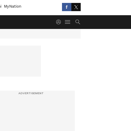
i
MyNation