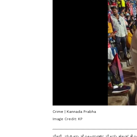
Crime | Kannada Prabha
Image Credit:
KP
ಪೇದೆ, ಮಹಿಳಾ ಹೋಂಗಾರ್ಡ್ ಪ್ರೇಮ ಕಲಹ ಕೊಲೆ