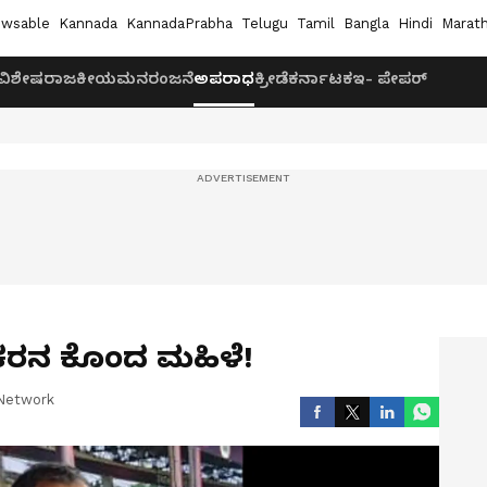
wsable
Kannada
KannadaPrabha
Telugu
Tamil
Bangla
Hindi
Marath
ವಿಶೇಷ
ರಾಜಕೀಯ
ಮನರಂಜನೆ
ಅಪರಾಧ
ಕ್ರೀಡೆ
ಕರ್ನಾಟಕ
ಇ- ಪೇಪರ್
ಿಯಕರನ ಕೊಂದ ಮಹಿಳೆ!
Network