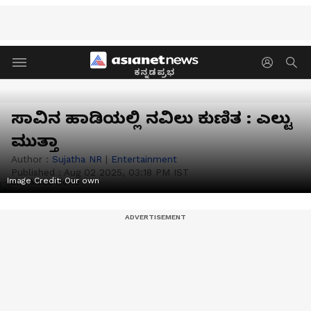
ಕನ್ನಡಪ್ರಭ
ಸಾವಿನ ಹಾಡಿಯಲ್ಲಿ ನವಿಲು ಕುಣಿತ : ಎಲ್ಟು
ಮುತ್ತಾ
Author :
Sujatha NR
|
Entertainment
Published :
Aug 02 2025, 03:18 PM IST
Image Credit:
Our own