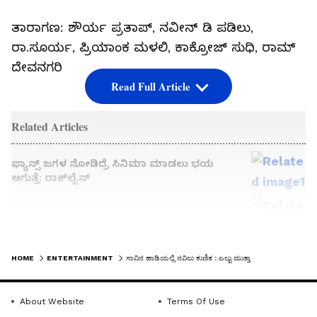
ತಾರಾಗಣ: ಶೌರ್ಯ ಪ್ರತಾಪ್‌, ನವೀನ್‌ ಡಿ ಪಡಿಲು,
ರಾ.ಸೂರ್ಯ, ಪ್ರಿಯಾಂಕ ಮಳಲಿ, ಕಾಕ್ರೋಜ್‌ ಸುಧಿ, ರಾಮ್‌
ದೇವನಗರಿ
Read Full Article
Related Articles
ಫ್ಯಾನ್ಸ್‌ ಜಗಳ ನೋಡಿದ್ರೆ ಸಿನಿಮಾ ಮಾಡಲು ಭಯ
ಆಗುತ್ತೆ: ರಾಕ್‌ಲೈನ್‌
ಹೇಗಿದೆ ಕೊತ್ತಲವಾಡಿ ಸಿನಿಮಾ ?
LATEST VIDEOS
HOME
ENTERTAINMENT
ಸಾವಿನ ಹಾಡಿಯಲ್ಲಿ ನವಿಲು ಕುಣಿತ : ಎಲ್ಟು ಮುತ್ತಾ
About Website
Terms Of Use