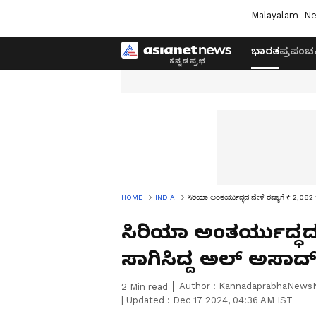
Malayalam
Ne
ಭಾರತ
ಪ್ರಪಂಚ
HOME
INDIA
ಸಿರಿಯಾ ಅಂತರ್ಯುದ್ಧದ ವೇಳೆ ರಷ್ಯಾಗೆ ₹ 2,082 ಕ
ಸಿರಿಯಾ ಅಂತರ್ಯುದ್ಧದ 
ಸಾಗಿಸಿದ್ದ ಅಲ್‌ ಅಸಾದ್‌
Author :
KannadaprabhaNews
2
Min read
|
Updated :
Dec 17 2024, 04:36 AM IST