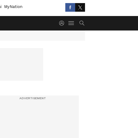
i
MyNation