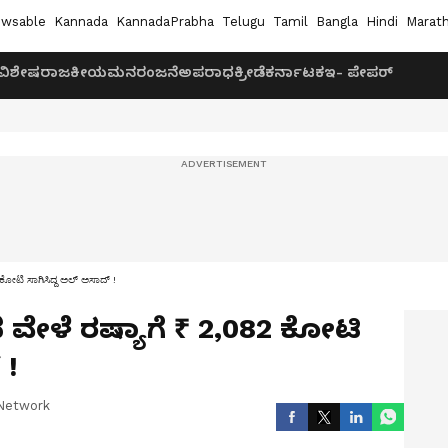
wsable
Kannada
KannadaPrabha
Telugu
Tamil
Bangla
Hindi
Marath
ವಿಶೇಷ
ರಾಜಕೀಯ
ಮನರಂಜನೆ
ಅಪರಾಧ
ಕ್ರೀಡೆ
ಕರ್ನಾಟಕ
ಇ- ಪೇಪರ್
ೋಟಿ ಸಾಗಿಸಿದ್ದ ಅಲ್‌ ಅಸಾದ್‌ !
ವೇಳೆ ರಷ್ಯಾಗೆ ₹ 2,082 ಕೋಟಿ
 !
Network