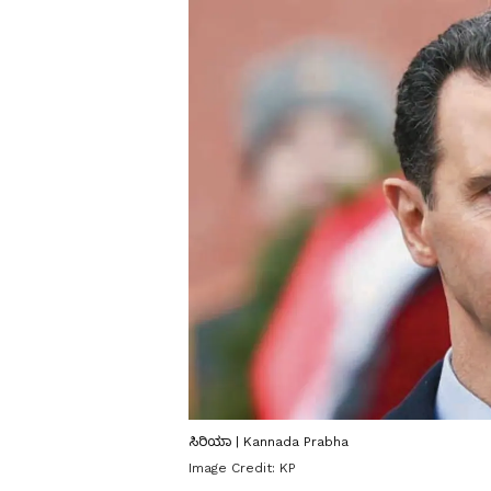
ಸಿರಿಯಾ | Kannada Prabha
Image Credit:
KP