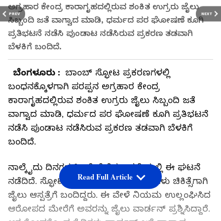
ಅಗ್ರಹಾರ ಕೇಂದ್ರ ಕಾರಾಗೃಹದಲ್ಲಿರುವ ಶಂಕಿತ ಉಗ್ರರು ಜೈಲು
PREV
NEXT
ಸಿಬ್ಬಂದಿ ಜತೆ ವಾಗ್ವಾದ ಮಾಡಿ, ಧರ್ಮದ ಪರ ಘೋಷಣೆ ಕೂಗಿ
ಪ್ರತಿಭಟನೆ ನಡೆಸಿ ಪುಂಡಾಟ ನಡೆಸಿರುವ ಪ್ರಕರಣ ತಡವಾಗಿ
ಬೆಳಕಿಗೆ ಬಂದಿದೆ.
ಬೆಂಗಳೂರು :
ಬಾಂಬ್ ಸ್ಫೋಟ ಪ್ರಕರಣಗಳಲ್ಲಿ
ಬಂಧನಕ್ಕೊಳಗಾಗಿ ಪರಪ್ಪನ ಅಗ್ರಹಾರ ಕೇಂದ್ರ
ಕಾರಾಗೃಹದಲ್ಲಿರುವ ಶಂಕಿತ ಉಗ್ರರು ಜೈಲು ಸಿಬ್ಬಂದಿ ಜತೆ
ವಾಗ್ವಾದ ಮಾಡಿ, ಧರ್ಮದ ಪರ ಘೋಷಣೆ ಕೂಗಿ ಪ್ರತಿಭಟನೆ
ನಡೆಸಿ ಪುಂಡಾಟ ನಡೆಸಿರುವ ಪ್ರಕರಣ ತಡವಾಗಿ ಬೆಳಕಿಗೆ
ಬಂದಿದೆ.
ನಾಲ್ಕೈದು ದಿನಗಳ ಹಿಂದೆ ಜೈಲಿನ ಆಸ್ಪತ್ರೆಯಲ್ಲಿ ಈ ಘಟನೆ
Read Full Article
ನಡೆದಿದೆ. ಸ್ಫೋಟ ಪ್ರಕರಣದ ಮೂವರು ಕೈದಿಗಳು ಚಿಕಿತ್ಸೆಗಾಗಿ
ಜೈಲು ಆಸ್ಪತ್ರೆಗೆ ಬಂದಿದ್ದರು. ಈ ವೇಳೆ ನಿಯಮ ಉಲ್ಲಂಘಿಸಿದ
ಆರೋಪದ ಮೇರೆಗೆ ಅವರನ್ನು ಜೈಲು ವಾರ್ಡನ್‌ ಪ್ರಶ್ನಿಸಿದ್ದಾರೆ.