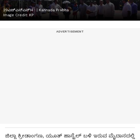
29ಎಚ್ಎಸ್ಎನ್14 : | Kannada Prabha
Image Credit:
KP
ಜಿಲ್ಲಾ ಕ್ರೀಡಾಂಗಣ, ಯೂತ್ ಹಾಸ್ಟೆಲ್ ಬಳಿ ಇರುವ ಮೈದಾನದಲ್ಲಿ