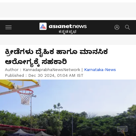
ಕನ್ನಡಪ್ರಭ
ಕ್ರೀಡೆಗಳು ದೈಹಿಕ ಹಾಗೂ ಮಾನಸಿಕ
ಆರೋಗ್ಯಕ್ಕೆ ಸಹಕಾರಿ
Author :
KannadaprabhaNewsNetwork
|
Karnataka-News
Published :
Dec 30 2024, 01:04 AM IST