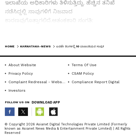
ಇಲಾಖೆಯ ಅಧಿಕಾರಿಗಳು ತಿಳಿಸುತ್ತಿದ್ದು, ಹೆಚ್ಚಿನ ತನಿಖೆ
ನಡೆಸಿದ್ದಲ್ಲಿ ಸಾವುಗಳಿಗೆ ನಿಜವಾದ
ಕಾರಣವುಗೊತ್ತಾಗಲಿದೆ.ಆತಂಕಕಾರಿ ಸಂಗತಿ:
ರಾಜ್ಯದ ವಿವಿಧ ಜಿಲ್ಲೆಗಳಲ್ಲಿ ಬಾಣಂತಿಯರ ಸಾವಿನ
LATEST VIDEOS
ಪ್ರಕರಣಗಳು ಸಂಚಲನ ಮೂಡಿಸಿದ್ದು, ರಾಯಚೂರು
HOME
KARNATAKA-NEWS
ಎರಡೇ ತಿಂಗಳಲ್ಲಿ 10 ಬಾಣಂತಿಯರ ಸಾವು!
ಜಿಲ್ಲೆಯಲ್ಲಿ ಕಳೆದ ಮುರು ವರ್ಷದಲ್ಲಿ 25 ಬಾಣಂತಿ ಯರು
ಸಾವನಪ್ಪಿದ್ದರೆ, ಪ್ರಸಕ್ತ ಸಾಲಿನ ಏಪ್ರಿಲ್‌ನಿಂದ
About Website
Terms Of Use
ಅಕ್ಟೋಬರ್‌ವರೆಗೆ 16 ಸರ್ಕಾರಿ ಆಸ್ಪತ್ರೆ, ಮೂರು ಖಾಸಗಿ
Privacy Policy
CSAM Policy
ಆಸ್ಪತ್ರೆ ಸೇರಿದಂತೆ ಒಟ್ಟಾರೆ ಏಳು ತಿಂಗಳಲ್ಲಿ 19
Complaint Redressal - Website
Compliance Report Digital
ಬಾಣಂತಿಯರು ಮೃತಪಟ್ಟಿದ್ದಾರೆ. ಇದರಲ್ಲಿ ಕಳೆದ ಮೂರು
Investors
ತಿಂಗಳಲ್ಲಿಯೇ 10 ಜನರು ಸಾವನಪ್ಪಿರುವುದು ಆತಂಕಕಾರಿ
FOLLOW US ON
DOWNLOAD APP
ಸಂಗತಿಯಾಗಿದೆ.ಜಿಲ್ಲೆಯ ರಾಯಚೂರು ನಗರ ಮತ್ತು
ಗ್ರಾಮೀಣ ಭಾಗದಲ್ಲಿ ಮೂರು ಜನ ಬಾಣಂತಿಯರು,
ಸಿಂಧನೂರಿನಲ್ಲಿ ಇಬ್ಬರು, ದೇವದುರ್ಗ, ಲಿಂಗಸುಗೂರು, ಮಸ್ಕಿ,
ABOUT THE AUTHOR
© Copyright 2026 Asianxt Digital Technologies Private Limited (Formerly
known as Asianet News Media & Entertainment Private Limited) | All Rights
ಮಾನ್ವಿ ಮತ್ತು ಸಿರವಾರದಲ್ಲಿ ತಲಾ ಒಬ್ಬ ಬಾಣಂತಿಯರು
KannadaprabhaNewsNetwork
K
Reserved