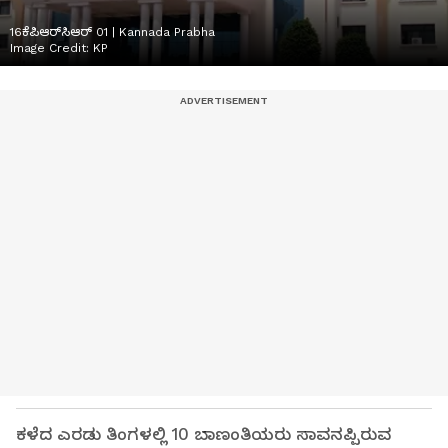
16ಕೆಪಿಆರ್‌ಸಿಆರ್‌ 01 | Kannada Prabha
Image Credit:
KP
ಕಳೆದ ಎರಡು ತಿಂಗಳಲ್ಲಿ 10 ಬಾಣಂತಿಯರು ಸಾವನಪ್ಪಿರುವ