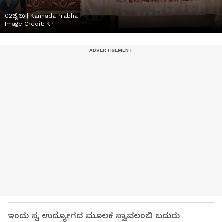
02ಜೈಲು | Kannada Prabha
Image Credit:
KP
ಇಂದು ಸ್ವ ಉದ್ಯೋಗದ ಮೂಲಕ ಸ್ವಾವಲಂಬಿ ಬದುರು