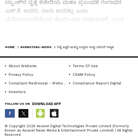
ಬ್ಯಾಂಕ್‌ನ ವೃತ್ತ ಕಚೇರಿಯ ಮಹಾ ಪ್ರಬಂಧಕ ಗಂಗಾಧರ
ಎಚ್.ಕೆ. ಅವರು, ನಾನು ಅವನಲ್ಲ ಎಂಬ
ಮನೋಭಾವನೆಯಿಂದ ಹೊರಬಂದು ಸಮಾಜದಲ್ಲಿ ಎಲ್ಲರ
ಜೊತೆ ಒಳ್ಳೆಯ ಜೀವನ ಮಾಡಬೇಕು ಎಂದು ಜೈಲುವಾಸಿಗಳಿಗೆ
ಸಲಹೆ ಮಾಡಿದರು.
LATEST VIDEOS
ಕಾರ್ಯಕ್ರಮದ ಅಧ್ಯಕ್ಷತೆಯನ್ನು ವಹಿಸಿದ ಜಿಲ್ಲಾ ಕಾರಾಗೃಹ
HOME
KARNATAKA-NEWS
ನಿಷ್ಠೆ ಇದ್ದರೆ ಯಶಸ್ವಿ ಉದ್ಯಮ ಸಾಧ್ಯ: ಅಬೀದ್ ಗದ್ಯಾಳ
ಅಧೀಕ್ಷಕ ವಿಜಯ ಕುಮಾರ ಡಿ. ಚವ್ಹಾಣ್ ಮಾತನಾಡಿ, ಈ
ಮುಂದಿನ ಜೀವನದಲ್ಲಿ ಯಶಸ್ವಿ ಉದ್ಯಮಿಯಾಗಿ, ಸಮಾಜದಲ್ಲಿ
About Website
Terms Of Use
ಉತ್ತಮ ಪ್ರಜೆಗಳಾಗಿ ಎಂದು ಶುಭ ಹಾರೈಸಿದರು. ಉಡುಪಿ
Privacy Policy
CSAM Policy
ಜಿಲ್ಲೆಯ ಲೀಡ್ ಡಿಸ್ಟ್ರಿಕ್ಟ್‌ ಮ್ಯಾನೇಜರ್ ಹರೀಶ ಜಿ. ಮಾತನಾಡಿ,
Complaint Redressal - Website
Compliance Report Digital
ಬ್ಯಾಂಕಿನಿಂದ ಸೀಗುವ ಸಾಲ- ಸೌಲಭ್ಯಗಳನ್ನು ಬಳಸಿಕೊಂಡು
Investors
ಉತ್ತಮ ಬದುಕು ಕಟ್ಟಿಕೊಳ್ಳಿ ಎಂದು ಶುಭ ಹಾರೈಸಿದರು.
FOLLOW US ON
DOWNLOAD APP
ಜಿಲ್ಲಾ ಕೌಶಲ್ಯಾಭಿವೃದ್ಧಿ ಅಧಿಕಾರಿ ಅರುಣ್ ಬಿ., ಬದುಕಿನಲ್ಲಿ
ಛಲವಿದ್ದರೆ ನಾವು ಎಲ್ಲಿ ಬೇಕಾದರೂ ಜೀವನ
ABOUT THE AUTHOR
© Copyright 2026 Asianxt Digital Technologies Private Limited (Formerly
known as Asianet News Media & Entertainment Private Limited) | All Rights
ಕಟ್ಟಿಕೊಳ್ಳಬಹುದು ಎಂದರು. ರುಡ್‌ಸೆಟ್ ಸಂಸ್ಥೆಯ ನಿರ್ದೇಶಕ
KannadaprabhaNewsNetwork
K
Reserved