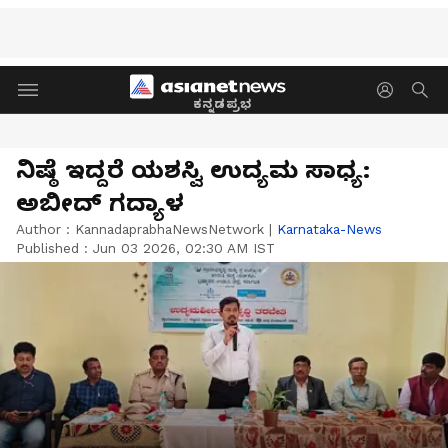
ಕನ್ನಡಪ್ರಭ
ನಿಷ್ಠೆ ಇದ್ದರೆ ಯಶಸ್ವಿ ಉದ್ಯಮ ಸಾಧ್ಯ:
ಅಬೀದ್ ಗದ್ಯಾಳ
Author :
KannadaprabhaNewsNetwork
|
Karnataka-News
Published :
Jun 03 2026, 02:30 AM IST