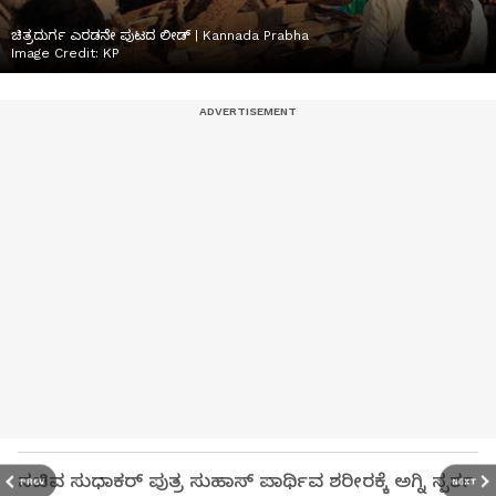
ಚಿತ್ರದುರ್ಗ ಎರಡನೇ ಪುಟದ ಲೀಡ್ | Kannada Prabha
Image Credit:
KP
ಸಚಿವ ಸುಧಾಕರ್ ಪುತ್ರ ಸುಹಾಸ್ ಪಾರ್ಥಿವ ಶರೀರಕ್ಕೆ ಅಗ್ನಿ ಸ್ಪರ್ಶ
PREV
NEXT