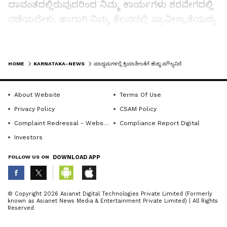
ದಾವಂತದಲ್ಲಿರುವುದರಿಂದ ನಿಮ್ಮ ಕಾರ್ಯಗಳು ಶರವೇಗದಲ್ಲಿ
ನಡೆಯಬೇಕು. ಹಾಗಾಗಿ ನಿಮ್ಮ ಕೆಲಸದಲ್ಲಿ ಪ್ರಾವೀಣ್ಯತೆಯನ್ನು
ಬೆಳಡಸಿಕೊಂಡಾಗ ನಿಮ್ಮ ಕೆಲಸಕ್ಕೆ ವೇಗ ಬರುತ್ತದೆ. ಇದರ
ಜೊತೆಗೆ ವಿಡಿಯೋ ಎಡಿಟಿಂಗ್‌ನ ತಂತ್ರಾಂಶಗಳ ಕುರಿತು
LATEST VIDEOS
ಹಾಗೂ ಅದರ ಬಳಕೆಯ ಕುರಿತು ವಿವರಿಸಿದರು.
HOME
KARNATAKA-NEWS
ಮಾಧ್ಯಮಗಳಲ್ಲಿ ಕ್ರಿಯಾಶೀಲತೆಗೆ ಹೆಚ್ಚು ಮೌಲ್ಯವಿದೆ
ಈ ದಿನ ಡಾಟ್ ಕಾಂ ವರದಿಗಾರರಾದ ಚಂದನ್ ಮಾತನಾಡಿ,
About Website
Terms Of Use
ಸಾಮಾಜಿಕ ಕಳಕಳಿ, ಸಾಮಾಜಿಕ ಜವಾಬ್ದಾರಿ ಇರುವವರು
Privacy Policy
CSAM Policy
ಪ್ರತಿಯೊಬ್ಬರೂ ಪತ್ರಕರ್ತರಾಗಬಹುದು. ಸಾಮಾಜಿಕ ಕಳಕಳಿ
Complaint Redressal - Website
Compliance Report Digital
ಇರುವ ವ್ಯಕ್ತಿ ಪತ್ರಕರ್ತನಾದರೆ ಸಮಾಜಕ್ಕೆ ಸಾಕಷ್ಟು
Investors
ಲಾಭವಿದೆ. ಸಮಾಜಿಕವಾಗಿ ದುಡಿಯುವಂತಹ ವ್ಯಕ್ತಿಯ ಕೈ
FOLLOW US ON
DOWNLOAD APP
ಲೇಖನಿ ಹಿಡಿದರೆ ಸಾಮಾಜಿಕ ಪರಿವರ್ತನೆ ಸಾಧ್ಯವಾಗುತ್ತದೆ.
ಸಾಮಾಜಿಕ ಜೀವನದಲ್ಲಿನ ಸಮಸ್ಯೆಗಳನ್ನು ಗಮನಿಸುವಂತಹ
ಸೂಕ್ಷ್ಮತೆಯನ್ನು ಬೆಳೆಸಿಕೊಂಡು ಅದರ ವಿರುದ್ದ
ABOUT THE AUTHOR
© Copyright 2026 Asianxt Digital Technologies Private Limited (Formerly
known as Asianet News Media & Entertainment Private Limited) | All Rights
ನಿರ್ಭೀತಿಯಿಂದ ನಿಲ್ಲುವವನು ಮಾತ್ರ ಶ್ರೇಷ್ಠ
KannadaprabhaNewsNetwork
K
Reserved
ಪಪತ್ರಕರ್ತನಾಗಲು ಸಾಧ್ಯ ಎಂದು ಹೇಳಿದರು.