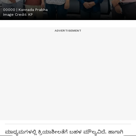
00000 | Kannada Prabha
Image Credit:
KP
ಮಾಧ್ಯಮಗಳಲ್ಲಿ ಕ್ರಿಯಾಶೀಲತೆಗೆ ಬಹಳ ಮೌಲ್ಯವಿದೆ. ಹಾಗಾಗಿ