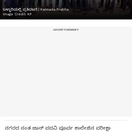
ಬಳ್ಳಾರಿಯಲ್ಲಿ ಪ್ರತಿಭಟನೆ | Kannada Prabha
Image Credit:
KP
ನಗರದ ಸಂತ ಜಾನ್ ಪದವಿ ಪೂರ್ವ ಕಾಲೇಜಿನ ಪರೀಕ್ಷಾ