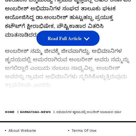
ಅಂಬರೀಶ್ ಅಭಿಮಾನಿಗಳ ಸಂಘದ ತಾಲೂಕು ಘಟಕ
ಆಯೋಜಿಸಿದ್ದ ಡಾ.ಅಂಬರೀಶ್ ಹುಟ್ಟುಹಬ್ಬ ಪ್ರಯುಕ್ತ
ಕಟೌಟ್‌ಗೆ ಕ್ಷೀರಾಭಿಷೇಕ, ಪೌಷ್ಟಿಕಾಹಾರ ವಿತರಿಸಿ
ಮಾತನಾಡಿದರು.
Read Full Article
ಅಂಬರೀಶ್ ನಮ್ಮ ಜೀವಕ್ಕೆ ಜೀವವಾಗಿದ್ದು, ಅಭಿಮಾನಿಗಳ
ಹೃದಯದಲ್ಲಿ ಅಮರರಾಗಿರುವ ಅಂಬರೀಶ್ ಅವರು ನಮ್ಮನ್ನು
ಅಗಲಿದ್ದಾರೆ ಎಂಬುದು ನಂಬಲು ಸಾಧ್ಯವಿಲ್ಲ, ಅಂಬರೀಶ್
ಅವರನ್ನು ಗ್ರಾಮದ ಅಭಿಮಾನಿಗಳು ಸ್ಮರಿಸಿಕೊಳ್ಳುತ್ತಿರುವುದು
ಶ್ಲಾಘನೀಯ ಎಂದರು.
ಅಂಬಿ ಅಭಿಮಾನಿಯಾಗಿರುವ ವಿನಯ್ ಅವರು ಮುಂದಿನ
LATEST VIDEOS
ದಿನಗಳಲ್ಲಿ ಬಹು ಎತ್ತರಕ್ಕೆ ಬೆಳೆಯಲಿ. ಜನತೆಯ ಆಶೀರ್ವಾದ
HOME
KARNATAKA-NEWS
ಅಭಿಮಾನಿಗಳ ಹೃದಯದಲ್ಲಿ ಅಂಬರೀಶ್ ಅಜರಾಮರ: ಧರ್ಮ
ಲಭಿಸಲಿ. ನಾವು ಅವರ ಬೆಂಬಲಕ್ಕೆ ಇರುತ್ತೇವೆ ಎಂದು
ಹೇಳಿದರು.
About Website
Terms Of Use