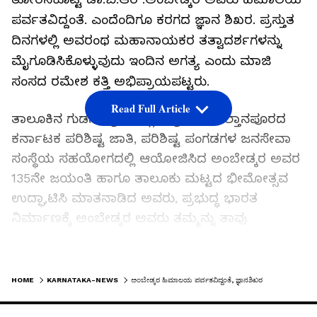
ಪರ್ವತವಿದ್ದಂತೆ. ಎಂದೆಂದಿಗೂ ಕರಗದ ಜ್ಞಾನ ಶಿಖರ. ಪ್ರಸ್ತುತ
ದಿನಗಳಲ್ಲಿ ಅವರಂಥ ಮಹಾನಾಯಕರ ತತ್ವಾದರ್ಶಗಳನ್ನು
ಮೈಗೂಡಿಸಿಕೊಳ್ಳುವುದು ಇಂದಿನ ಅಗತ್ಯ ಎಂದು ಮಾಜಿ
ಸಂಸದ ರಮೇಶ ಕತ್ತಿ ಅಭಿಪ್ರಾಯಪಟ್ಟರು.
Read Full Article
ತಾಲೂಕಿನ ಗುಡಸ ಗ್ರಾಮದಲ್ಲಿ ಶುಕ್ರವಾರ ಸುಲ್ತಾನಪೂರದ
ಕರ್ನಾಟಕ ಪರಿಶಿಷ್ಟ ಜಾತಿ, ಪರಿಶಿಷ್ಟ ಪಂಗಡಗಳ ಜನಸೇವಾ
ಸಂಸ್ಥೆಯ ಸಹಯೋಗದಲ್ಲಿ ಆಯೋಜಿಸಿದ ಅಂಬೇಡ್ಕರ ಅವರ
135ನೇ ಜಯಂತಿ ಹಾಗೂ ತಾಲೂಕು ಮಟ್ಟದ ಭೀಮೋತ್ಸವ
ಉದ್ಘಾಟಿಸಿ ಮಾತನಾಡಿದ ಅವರು, ಪ್ರಭುದ್ಧ ಭಾರತ
ನಿರ್ಮಾಣಕ್ಕೆ ಅಂಬೇಡ್ಕರ ಅವರು ತಮ್ಮನ್ನು ತಾವು
ತೊಡಗಿಸಿಕೊಂಡವರು. ಅವರ ಚಿಂತನೆಗಳು ಇಂದಿಗೂ ಪ್ರಸ್ತುತ
ಎಂದರು.
LATEST VIDEOS
HOME
KARNATAKA-NEWS
ಅಂಬೇಡ್ಕರ ಹಿಮಾಲಯ ಪರ್ವತವಿದ್ದಂತೆ, ಜ್ಞಾನಶಿಖರ
ಭಾರತದ ರಾಜಕೀಯ, ಸಾಮಾಜಿಕ-ಸಾಂಸ್ಕೃತಿಕ ವ್ಯವಸ್ಥೆ
ರೂಪಿಸುವಲ್ಲಿ ಅಂಬೇಡ್ಕರರು ಅವಿಸ್ಮರಣೀಯ ಕೊಡುಗೆ