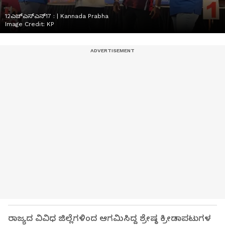
12ಎಚ್ಎಸ್ಎನ್17 : | Kannada Prabha
Image Credit:
KP
ರಾಜ್ಯದ ವಿವಿಧ ಜಿಲ್ಲೆಗಳಿಂದ ಆಗಮಿಸಿದ್ದ ಶ್ರೇಷ್ಠ ಕ್ರೀಡಾಪಟುಗಳ