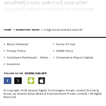
ಇಲಾಖೆಗಳಲ್ಲಿನ ಜಮಾ ಖರ್ಚಿನ ಬಗ್ಗೆ ಸಾರ್ವಜನಿಕರ
ಸಮ್ಮುಖದಲ್ಲಿ ನಡೆಯುವ ಜಮಾಬಂಧಿ ಕಾರ್ಯಕ್ರಮದಲ್ಲಿ
ಅವರು ಸೂಚನೆ ನೀಡಿದರು.
LATEST VIDEOS
ಯೋಜನೆಗಳ ಅನುಷ್ಠಾನ ಸಂದರ್ಭ ಪಾರದರ್ಶಕತೆ
HOME
KARNATAKA-NEWS
ಬಂಟ್ವಾಳ ತಾಲೂಕು ಪಂಚಾಯಿತಿ ಜಮಾಬಂಧಿ
ಒದಗಿಸುವುದು ಮತ್ತು ನಾಗರಿಕರಿಗೆ ಮಾಹಿತಿ ಒದಗುವಂತೆ
ಮಾಡುವುದಲ್ಲದೆ, ತಾ.ಪಂ. ಮತ್ತು ಇತರ ಅಧೀನ
About Website
Terms Of Use
ಇಲಾಖೆಗಳಲ್ಲಿನ ಕಾರ್ಯಕ್ರಮಗಳು ಖರ್ಚು ವೆಚ್ಚಗಳ ಕುರಿತು
Privacy Policy
CSAM Policy
ಸಾರ್ವಜನಿಕರಲ್ಲಿ ಮಾಹಿತಿ ದೊರಕುವಂತೆ ಮಾಡುವ ಉದ್ದೇಶ
Complaint Redressal - Website
Compliance Report Digital
ಇದರಲ್ಲಿದ್ದು, ಘೋಶ್ವಾರೆಯಲ್ಲಿ ನಮೂದಿಸಲಾದ
Investors
ಯೋಜನೇತರ ಗುರಿ, ಬಿಡುಗಡೆಗೊಂಡ ಹಣ ಹಾಗೂ ಖರ್ಚಾದ
FOLLOW US ON
DOWNLOAD APP
ಹಣದೊಂದಿಗೆ ಉಳಿಕೆಯಾದ ಅನುದಾನವನ್ನು ಪ್ರಸ್ತಾಪಿಸಿದ
ಅವರು, ಇದು ಯಾವ ಕಾರಣಕ್ಕಾಗಿ ಆಗಿದೆ ಎಂಬ ಕುರಿತು
ABOUT THE AUTHOR
ಪ್ರತಿಯೊಂದು ಇಲಾಖೆಗಳಿಂದ ಮಾಹಿತಿ ಪಡೆದುಕೊಂಡರು.
© Copyright 2026 Asianxt Digital Technologies Private Limited (Formerly
known as Asianet News Media & Entertainment Private Limited) | All Rights
KannadaprabhaNewsNetwork
K
Reserved
ಆರೋಗ್ಯ, ಶಿಕ್ಷಣ, ಸಮಾಜ ಕಲ್ಯಾಣ, ಸಿಪಿಡಿಒ, ಕೃಷಿ,