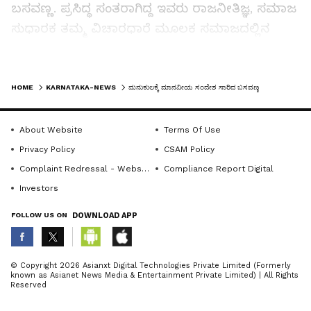
ಬಸವಣ್ಣ. ಪ್ರಸಿದ್ಧ ಸಂತರಾಗಿದ್ದ ಇವರು ರಾಜನೀತಿಜ್ಞ, ಸಮಾಜ
ಸುಧಾರಕ ತಮ್ಮ ವಿಚಾರಧಾರೆ ಮೂಲಕ ಸಮಾಜದಲ್ಲಿನ
ಅಂಕುಡೊಂಕು ತಿದ್ದಿತೀಡಿ ಮನುಕುಲಕ್ಕೆ ದಾರಿದೀಪ
ತೋರಿದರು. ಮನುಕುಲಕ್ಕೆ ಸಮಾನತೆಯ ಪಾಠ ಕಲಿಸಿಕೊಟ್ಟ
LATEST VIDEOS
ಅವರ ವಿಚಾರ ಇಂದಿಗೂ ನಮಗೆಲ್ಲರ ಬದುಕಿಗೆ ಬದುಕಿಗೆ
HOME
KARNATAKA-NEWS
ಮನುಕುಲಕ್ಕೆ ಮಾನವೀಯ ಸಂದೇಶ ಸಾರಿದ ಬಸವಣ್ಣ
ದಾರಿದೀಪವಾಗಿವೆ. ಇಂತಹ ಶ್ರೇಷ್ಠರ ತತ್ವ ಸಿದ್ಧಾಂತ ಅರ್ಥೈಸಿ
ಜೀವನದಲ್ಲಿ ಅಳವಡಿಸಿಕೊಂಡರೆ ಸುಂದರ ಬದುಕು
About Website
Terms Of Use
ನಮ್ಮದಾಗುತ್ತದೆ ಎಂದರು.
Privacy Policy
CSAM Policy
Complaint Redressal - Website
Compliance Report Digital
ಮಹಾವಿದ್ಯಾಲಯ ಉಪಪ್ರಾಚಾರ್ಯ ಡಾ. ಕರಿಬಸವೇಶ್ವರ ಬಿ
Investors
ಕಾರ್ಯಕ್ರಮದ ಅಧ್ಯಕ್ಷತೆ ವಹಿಸಿ ಮಾತನಾಡಿದರು. ಹಿರಿಯ
FOLLOW US ON
DOWNLOAD APP
ಪ್ರಾಧ್ಯಾಪಕ ಶರಣಬಸಪ್ಪ ಬಿಳಿಯಲೆ, ಪ್ರಾಧ್ಯಾಪಕ ಹಾಗೂ
ಕನ್ನಡ ವಿಭಾಗದ ಮುಖ್ಯಸ್ಥ ಡಾ.ನಾಗರಾಜ ದಂಡೋತಿ
ABOUT THE AUTHOR
ಪ್ರಾಸ್ತಾವಿಕವಾಗಿ ಮಾತನಾಡಿದರು, ಪ್ರಾಧ್ಯಾಪಕ ಡಾ.ಶಿವಪ್ಪ
© Copyright 2026 Asianxt Digital Technologies Private Limited (Formerly
known as Asianet News Media & Entertainment Private Limited) | All Rights
KannadaprabhaNewsNetwork
ಸ್ವಾಗತಿಸಿದರು, ಡಾ.ಸುಮಲತಾ ಬಿ.ಎಂ ನಿರೂಪಿಸಿದರು.
K
Reserved
ಅನುಷಾ ಹಿರೇಮಠ ಪ್ರಾರ್ಥಿಸಿದರು. ಪ್ರಾಧ್ಯಾಪಕರು ಹಾಗೂ