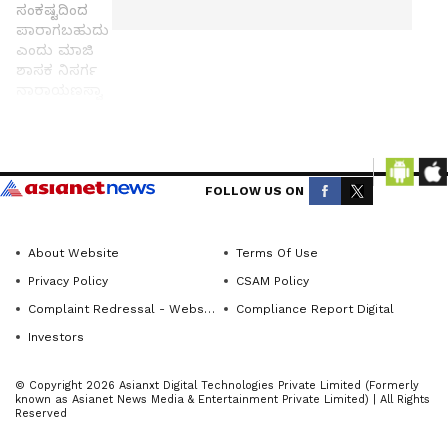
ಸಂಕಷ್ಟದಿಂದ
ಪಾರಾಗಬಹುದು
ಎಂದು ಮಾಜಿ
ಶಾಸಕ ನಿಸರ್ಗ
ನಾರಾಯಣಸ್ವಾ
ಮಿ ತಿಳಿಸಿದರು
ವಿಜಯಪುರ:
Get the
ಗ್ರಾಮೀಣರು
latest
FOLLOW US ON
ಕಾಯಿಲೆ ಬಂದ
news
from
ಮೇಲೆ
About Website
Terms Of Use
across
ಚಿಕಿತ್ಸೆಗಾಗಿ
Privacy Policy
CSAM Policy
Karnataka
ಪರದಾಡುವುದ
Complaint Redressal - Website
Compliance Report Digital
(ಕರ್ನಾಟಕ
ಕ್ಕಿಂತ, ಕಾಯಿಲೆ
Investors
ನ್ಯೂಸ್)—
ಬರುವ
breaking
ಮುನ್ನವೇ
© Copyright 2026 Asianxt Digital Technologies Private Limited (Formerly
headlines,
known as Asianet News Media & Entertainment Private Limited) | All Rights
ಮುನ್ನೆಚ್ಚರಿಕೆ
Reserved
politics,
ವಹಿಸಿದರೆ