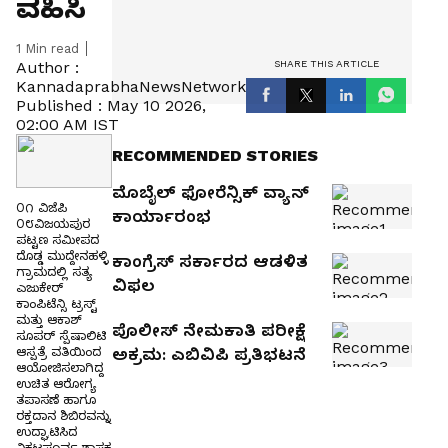
ವಹಿಸಿ
1
Min read
SHARE THIS ARTICLE
Author :
KannadaprabhaNewsNetwork
Published :
May 10 2026,
02:00 AM IST
RECOMMENDED STORIES
ಮೊಬೈಲ್‌ ಫೋರೆನ್ಸಿಕ್‌ ವ್ಯಾನ್‌
೦೧ ವಿಜೆಪಿ
ಕಾರ್ಯಾರಂಭ
೦೮ವಿಜಯಪುರ
ಪಟ್ಟಣ ಸಮೀಪದ
ದೊಡ್ಡ ಮುದ್ದೇನಹಳ್ಳಿ
ಕಾಂಗ್ರೆಸ್‌ ಸರ್ಕಾರದ ಆಡಳಿತ
ಗ್ರಾಮದಲ್ಲಿ ಸತ್ಯ
ವಿಫಲ
ಎಜುಕೇರ್
ಕಾಂಪಿಟೆನ್ಸಿ ಟ್ರಸ್ಟ್
ಮತ್ತು ಆಕಾಶ್
ಪೊಲೀಸ್ ನೇಮಕಾತಿ ಪರೀಕ್ಷೆ
ಸೂಪರ್ ಸ್ಪೆಷಾಲಿಟಿ
ಅಕ್ರಮ: ಎಬಿವಿಪಿ ಪ್ರತಿಭಟನೆ
ಆಸ್ಪತ್ರೆ ವತಿಯಿಂದ
ಆಯೋಜಿಸಲಾಗಿದ್ದ
ಉಚಿತ ಆರೋಗ್ಯ
ತಪಾಸಣೆ ಹಾಗೂ
ರಕ್ತದಾನ ಶಿಬಿರವನ್ನು
ಉದ್ಘಾಟಿಸಿದ