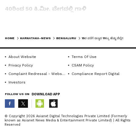
40ರಿಂದ 50 ಕಿ.ಮೀ. ವೇಗದಲ್ಲಿ ಗಾಳಿ
ಉತ್ತರ ಒಳನಾಡಿನ ಕೆಲ ಜಿಲ್ಲೆಗಳಲ್ಲಿ ಗಂಟೆಗೆ 40ರಿಂದ 50
ಕಿ.ಮೀ. ವೇಗದಲ್ಲಿ ಗಾಳಿ ಬೀಸಲಿದ್ದು, ಗುಡುಗು-ಮಿಂಚು ಸಹಿತ
LATEST VIDEOS
ಮಳೆಯಾಗಲಿದೆ. ಕರಾವಳಿ ಮತ್ತು ದಕ್ಷಿಣ ಒಳನಾಡಿನಲ್ಲಿ
HOME
KARNATAKA-NEWS
BENGALURU
15ರ ವರೆಗೆ ರಾಜ್ಯದ 11ಕ್ಕೂ ಹೆಚ್ಚು ಜಿಲ್ಲೆಗಳಲ್ಲಿ ಭಾರೀ ಮಳೆ ಸೂಚನೆ
ಗಂಟೆಗೆ 30ರಿಂದ 40 ಕಿ.ಮೀ. ವೇಗದಲ್ಲಿ ಗಾಳಿ ಬೀಸುವ
ಸಾಧ್ಯತೆ ಇದೆ. ಉತ್ತರ ಒಳನಾಡು, ಕರಾವಳಿ ಹಾಗೂ
About Website
Terms Of Use
ಮಲೆನಾಡು ಭಾಗಗಳಲ್ಲಿ ನದಿಗಳು, ಹಳ್ಳ-ಕೊಳ್ಳಗಳು ತುಂಬುವ
Privacy Policy
CSAM Policy
ಸಾಧ್ಯತೆ ಇದೆ.
Complaint Redressal - Website
Compliance Report Digital
Investors
FOLLOW US ON
DOWNLOAD APP
Related Articles
ಮುಂಗಾರು ವಿಕೋಪ ನಿರ್ವಹಣೆ: ಎನ್‌ಡಿಆರ್‌ಎಫ್‌
ABOUT THE AUTHOR
© Copyright 2026 Asianxt Digital Technologies Private Limited (Formerly
ಸನ್ನದ್ಧ
known as Asianet News Media & Entertainment Private Limited) | All Rights
Sujatha NR
SN
Reserved
ಮುಂಗಾರು ಚುರುಕು; 10+ ಜಿಲ್ಲೆಗಳಲ್ಲಿ ಮಳೆ