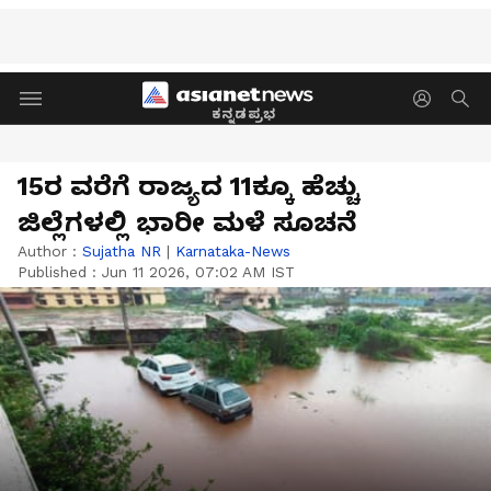
ಕನ್ನಡಪ್ರಭ
15ರ ವರೆಗೆ ರಾಜ್ಯದ 11ಕ್ಕೂ ಹೆಚ್ಚು
ಜಿಲ್ಲೆಗಳಲ್ಲಿ ಭಾರೀ ಮಳೆ ಸೂಚನೆ
Author :
Sujatha NR
|
Karnataka-News
Published :
Jun 11 2026, 07:02 AM IST