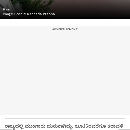
Rain
Image Credit:
Kannada Prabha
ರಾಜ್ಯದಲ್ಲಿ ಮುಂಗಾರು ಚುರುಕಾಗಿದ್ದು, ಜೂ.15ರವರೆಗೂ ಕರಾವಳಿ