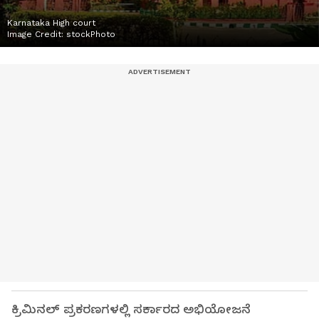
Karnataka High court
Image Credit:
stockPhoto
ಕ್ರಿಮಿನಲ್ ಪ್ರಕರಣಗಳಲ್ಲಿ ಸರ್ಕಾರದ ಅಭಿಯೋಜನೆ