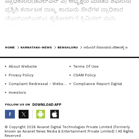
ಪ್ರಾಧಿಕಾರದ(ಡಿಎಲ್ಎಸ್ ಎ) ಅಧ್ಯಕ್ಷರು ಮಾಡಿದ ಶಿಫಾರಸು
ಪ್ರಶ್ನಿಸಿ ಕರ್ನಾಟಕ ರಾಜ್ಯ ಕಾನೂನು ಸೇವೆಗಳ ಪ್ರಾಧಿಕಾರ
(ಕೆಎಸ್‌ಎಲ್‌ಎಸ್‌ಎ) ಹೈಕೋರ್ಟ್‌ಗೆ ಕ್ರಿಮಿನಲ್ ಮರು
ಪರಿಶೀಲನಾ ಅರ್ಜಿ ಸಲ್ಲಿಸಿತ್ತು.
LATEST VIDEOS
HOME
KARNATAKA-NEWS
BENGALURU
ಆರೋಪಿಗೆ ನೆರವಾದವರು ಪರಿಹಾರಕ್ಕೆ ಅರ್ಹರಲ್ಲ : ಕೋರ್ಟ್‌
ಈ ಅರ್ಜಿ‌‌‌ ಪುರಸ್ಕರಿಸಿದ ನ್ಯಾಯಮೂರ್ತಿ ವಿ.ಶ್ರೀಶಾನಂದ
ಅವರ ಪೀಠ, ಅತ್ಯಾಚಾರ ಪ್ರಕರಣದಲ್ಲಿ ಸಂತ್ರಸ್ತೆ ನೀಡಿದ
About Website
Terms Of Use
ಪ್ರತಿಕೂಲ ಹೇಳಿಕೆ ಆಧಾರದಲ್ಲಿ ಆರೋಪಿ
Privacy Policy
CSAM Policy
ಖುಲಾಸೆಗೊಂಡಿದ್ದಾನೆ. ಆದ್ದರಿಂದ ಪ್ರಾಷಿಕ್ಯೂಷನ್‌ಗೆ ಬೆಂಬಲ
Complaint Redressal - Website
Compliance Report Digital
ನೀಡದೆ ಪ್ರತಿಕೂಲ ಸಾಕ್ಷಿ ನುಡಿಯುವ ಸಂತ್ರಸ್ತರಿಗೆ ಪರಿಹಾರ
Investors
ನೀಡುವಂತೆ ಆದೇಶಿಸಲು ವಿಚಾರಣಾ ನ್ಯಾಯಾಲಯಕ್ಕೆ
ಅವಕಾಶವಿಲ್ಲ.‌ ಆದ್ದರಿಂದ ಸಂತ್ರಸ್ತರ ಪರಿಹಾರ ಯೋಜನೆ
FOLLOW US ON
DOWNLOAD APP
ಪ್ರಕಾರ ಈ ಪ್ರಕರಣದಲ್ಲಿ ಸಂತ್ರಸ್ತೆ ಪರಿಹಾರಕ್ಕೆ ಅರ್ಹರಲ್ಲ
ಎಂದು ಆದೇಶಿಸಿದೆ.
ABOUT THE AUTHOR
© Copyright 2026 Asianxt Digital Technologies Private Limited (Formerly
known as Asianet News Media & Entertainment Private Limited) | All Rights
Sujatha NR
SN
Reserved