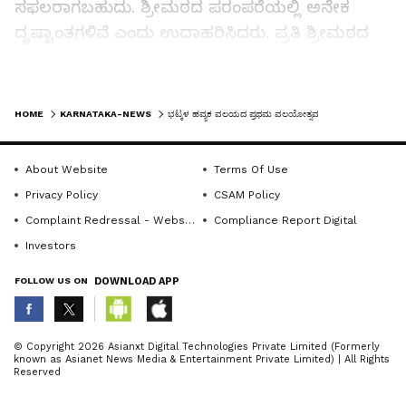
ಸಫಲರಾಗಬಹುದು. ಶ್ರೀಮಠದ ಪರಂಪರೆಯಲ್ಲಿ ಅನೇಕ
ದೃಷ್ಟಾಂತಗಳಿವೆ ಎಂದು ಉದಾಹರಿಸಿದರು. ಪ್ರತಿ ಶ್ರೀಮಠದ
ಭಕ್ತರೂ ಅಚಲವಾದ ನಂಬಿಕೆ, ಭಕ್ತಿಯಿಂದ ನಡೆದುಕೊಂಡು
ಬರುವಂತೆ ಕೋರಿದರು.
LATEST VIDEOS
ಅಧ್ಯಕ್ಷತೆ ವಹಿಸಿದ್ದ ಭಟ್ಕಳ ಹವ್ಯಕ ವಲಯದ ವಲಯಾಧ್ಯಕ್ಷೆ
HOME
KARNATAKA-NEWS
ಭಟ್ಕಳ ಹವ್ಯಕ ವಲಯದ ಪ್ರಥಮ ವಲಯೋತ್ಸವ
ರೇಷ್ಮಾ ಯೋಗೀಶ ಭಟ್ಟ ಮಾತನಾಡಿ, ಶ್ರೀಮಠದ
ಕಾರ್ಯಕ್ರಮಗಳ ಕುರಿತು ವಿವರಿಸಿದರು. ಪ್ರತಿವರ್ಷದಂತೆ ಈ
About Website
Terms Of Use
ವರ್ಷವೂ ಐದು ವಲಯೋತ್ಸವಗಳು ನಡೆಯಲಿವೆ. ಶಿಷ್ಯ
Privacy Policy
CSAM Policy
ವರ್ಗದವರು ಭಾಗವಹಿಸಿ ಯಶಸ್ವಿಗೊಳಿಸಿಕೊಡಬೇಕು ಎಂದರು.
Complaint Redressal - Website
Compliance Report Digital
Investors
ಸಭಾ ಕಾರ್ಯಕ್ರಮಕ್ಕೂ ಪೂರ್ವದಲ್ಲಿ ದುರ್ಗಾಪರಮೇಶ್ವರಿ
FOLLOW US ON
DOWNLOAD APP
ಸನ್ನಿಧಿಯಲ್ಲಿ ಪ್ರಾರ್ಥನೆ ಸಲ್ಲಿಸಿದ ನಂತರ ಮಹಿಳೆಯರಿಂದ
ಕುಂಕುಮಾರ್ಚನೆ ನಂತರ ರುದ್ರಪಠಣ ನಡೆಯಿತು.
ABOUT THE AUTHOR
© Copyright 2026 Asianxt Digital Technologies Private Limited (Formerly
ಶ್ರೀ ಕಡವಿನಕಟ್ಟೆ ದುರ್ಗಾಪರಮೇಶ್ವರಿ ದೇವಸ್ಥಾನದ
known as Asianet News Media & Entertainment Private Limited) | All Rights
KannadaprabhaNewsNetwork
K
Reserved
ಕಾರ್ಯದರ್ಶಿ ಪ್ರಕಾಶ ಎನ್. ಭಟ್ಟ ಉಪಸ್ಥಿತರಿದ್ದರು. ಶ್ರೀ