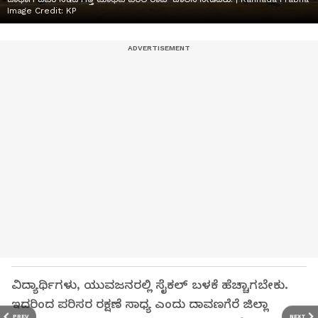
Image Credit:
KP
ವಿದ್ಯಾರ್ಥಿಗಳು, ಯುವಜನರಲ್ಲಿ ಸೈಕಲ್ ಬಳಕೆ ಹೆಚ್ಚಾಗಬೇಕು.
ಇದರಿಂದ ಪರಿಸರ ರಕ್ಷಣೆ ಸಾಧ್ಯ ಎಂದು ದಾವಣಗೆರೆ ಜಿಲ್ಲಾ
PREV
NEXT