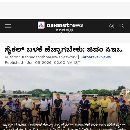
ಕನ್ನಡಪ್ರಭ
ಸೈಕಲ್ ಬಳಕೆ ಹೆಚ್ಚಾಗಬೇಕು: ಜಿಪಂ ಸಿಇಒ
Author :
KannadaprabhaNewsNetwork
|
Karnataka-News
Published :
Jun 09 2026, 02:00 AM IST
ಕ್ಯಾಪ್ಷನ7ಕೆಡಿವಿಜಿ31 ದಾವಣಗೆರೆಯಲ್ಲಿ ವಿಶ್ವ ಬೈಸಿಕಲ್ ದಿನಾಚರಣೆ ಅಂಗವಾಗಿ ನಡೆದ ಸೈಕಲ್
ಜಾಥಾಗೆ ಜಿಪಂ ಸಿಇಒ ಗಿತ್ತೆ ಮಾಧವ ವಿಠಲ ರಾವ್ ಚಾಲನೆ ನೀಡಿದರು. | Kannada Prabha