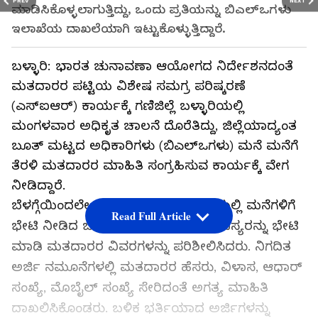
PREV
NEXT
ಮಾಡಿಸಿಕೊಳ್ಳಲಾಗುತ್ತಿದ್ದು, ಒಂದು ಪ್ರತಿಯನ್ನು ಬಿಎಲ್‌ಒಗಳು
ಇಲಾಖೆಯ ದಾಖಲೆಯಾಗಿ ಇಟ್ಟುಕೊಳ್ಳುತ್ತಿದ್ದಾರೆ.
ಬಳ್ಳಾರಿ: ಭಾರತ ಚುನಾವಣಾ ಆಯೋಗದ ನಿರ್ದೇಶನದಂತೆ
ಮತದಾರರ ಪಟ್ಟಿಯ ವಿಶೇಷ ಸಮಗ್ರ ಪರಿಷ್ಕರಣೆ
(ಎಸ್‌ಐಆರ್‌) ಕಾರ್ಯಕ್ಕೆ ಗಣಿಜಿಲ್ಲೆ ಬಳ್ಳಾರಿಯಲ್ಲಿ
ಮಂಗಳವಾರ ಅಧಿಕೃತ ಚಾಲನೆ ದೊರೆತಿದ್ದು, ಜಿಲ್ಲೆಯಾದ್ಯಂತ
ಬೂತ್ ಮಟ್ಟದ ಅಧಿಕಾರಿಗಳು (ಬಿಎಲ್‌ಒಗಳು) ಮನೆ ಮನೆಗೆ
ತೆರಳಿ ಮತದಾರರ ಮಾಹಿತಿ ಸಂಗ್ರಹಿಸುವ ಕಾರ್ಯಕ್ಕೆ ವೇಗ
ನೀಡಿದ್ದಾರೆ.
ಬೆಳಗ್ಗೆಯಿಂದಲೇ ವಿವಿಧ ಬೂತ್‌ಗಳ ವ್ಯಾಪ್ತಿಯಲ್ಲಿ ಮನೆಗಳಿಗೆ
Read Full Article
ಭೇಟಿ ನೀಡಿದ ಬಿಎಲ್‌ಒಗಳು ಕುಟುಂಬದ ಸದಸ್ಯರನ್ನು ಭೇಟಿ
ಮಾಡಿ ಮತದಾರರ ವಿವರಗಳನ್ನು ಪರಿಶೀಲಿಸಿದರು. ನಿಗದಿತ
ಅರ್ಜಿ ನಮೂನೆಗಳಲ್ಲಿ ಮತದಾರರ ಹೆಸರು, ವಿಳಾಸ, ಆಧಾರ್
ಸಂಖ್ಯೆ, ಮೊಬೈಲ್ ಸಂಖ್ಯೆ ಸೇರಿದಂತೆ ಅಗತ್ಯ ಮಾಹಿತಿ
ದಾಖಲಿಸಿಕೊಂಡರು. ಬಳಿಕ ಭರ್ತಿಯಾದ ಅರ್ಜಿಗಳನ್ನು