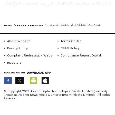
ಮೊಬೈಲ್ ಮೂಲಕ ಸ್ಕ್ಯಾನ್ ಮಾಡಿ ಚುನಾವಣಾ ಆಯೋಗದ
ಡಿಜಿಟಲ್ ಪೋರ್ಟಲ್‌ಗೆ ಅಪ್‌ಲೋಡ್ ಮಾಡುವ
ಕಾರ್ಯವನ್ನೂ ಸ್ಥಳದಲ್ಲಿಯೇ ನಡೆಸಿದರು.
LATEST VIDEOS
HOME
KARNATAKA-NEWS
ಮತದಾರರ ಮಾಹಿತಿಗೆ ಮನೆ ಮನೆಗೆ ತೆರಳಿದ ಬಿಎಲ್‌ಒಗಳು
ಪ್ರತಿ ಮತದಾರರಿಂದ ಎರಡು ಅರ್ಜಿ ನಮೂನೆಗಳನ್ನು ಭರ್ತಿ
ಮಾಡಿಸಿಕೊಳ್ಳಲಾಗುತ್ತಿದ್ದು, ಒಂದು ಪ್ರತಿಯನ್ನು ಬಿಎಲ್‌ಒಗಳು
About Website
Terms Of Use
ಇಲಾಖೆಯ ದಾಖಲೆಯಾಗಿ ಇಟ್ಟುಕೊಳ್ಳುತ್ತಿದ್ದಾರೆ. ಮತ್ತೊಂದು
Privacy Policy
CSAM Policy
ಪ್ರತಿಯನ್ನು ಮತದಾರರಿಗೆ ದಾಖಲೆಯಾಗಿ ನೀಡಲಾಗುತ್ತಿದೆ.
Complaint Redressal - Website
Compliance Report Digital
ಇದರಿಂದ ಅರ್ಜಿ ಸಲ್ಲಿಸಿರುವ ಬಗ್ಗೆ ಮತದಾರರ ಬಳಿಯೂ
Investors
ಅಧಿಕೃತ ದಾಖಲೆ ಉಳಿಯಲಿದೆ.
FOLLOW US ON
DOWNLOAD APP
ಈ ಕುರಿತು ಕನ್ನಡಪ್ರಭ ಜೊತೆ ಮಾತನಾಡಿದ ಬಿಎಲ್‌ಒಗಳು,
ಮನೆ ಮನೆಗೆ ತೆರಳಿ ಪ್ರತಿ ಅರ್ಹ ಮತದಾರರ ಮಾಹಿತಿಯನ್ನು
ABOUT THE AUTHOR
© Copyright 2026 Asianxt Digital Technologies Private Limited (Formerly
known as Asianet News Media & Entertainment Private Limited) | All Rights
ಪರಿಶೀಲಿಸಿ ಸಂಗ್ರಹಿಸಲಾಗುತ್ತಿದೆ. ಯಾರೊಬ್ಬ ಮತದಾರರೂ
KannadaprabhaNewsNetwork
K
Reserved
ಪಟ್ಟಿಯಿಂದ ಹೊರಗುಳಿಯದಂತೆ ವಿಶೇಷ ಮುತುವರ್ಜಿ
ವಹಿಸಲಾಗಿದೆ. ಮನೆಗೆ ಭೇಟಿ ನೀಡಿದ ವೇಳೆ ಮತದಾರರು