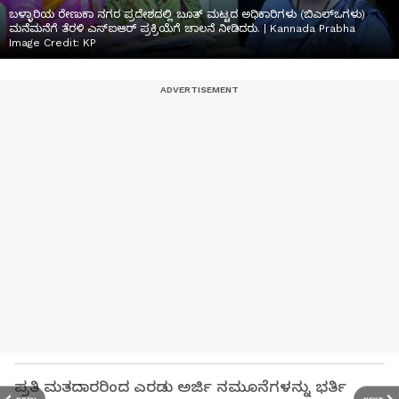
ಬಳ್ಳಾರಿಯ ರೇಣುಕಾ ನಗರ ಪ್ರದೇಶದಲ್ಲಿ ಬೂತ್ ಮಟ್ಟದ ಅಧಿಕಾರಿಗಳು (ಬಿಎಲ್‌ಒಗಳು)
ಮನೆಮನೆಗೆ ತೆರಳಿ ಎಸ್‌ಐಆರ್‌ ಪ್ರಕ್ರಿಯೆಗೆ ಚಾಲನೆ ನೀಡಿದರು. | Kannada Prabha
Image Credit:
KP
ಪ್ರತಿ ಮತದಾರರಿಂದ ಎರಡು ಅರ್ಜಿ ನಮೂನೆಗಳನ್ನು ಭರ್ತಿ