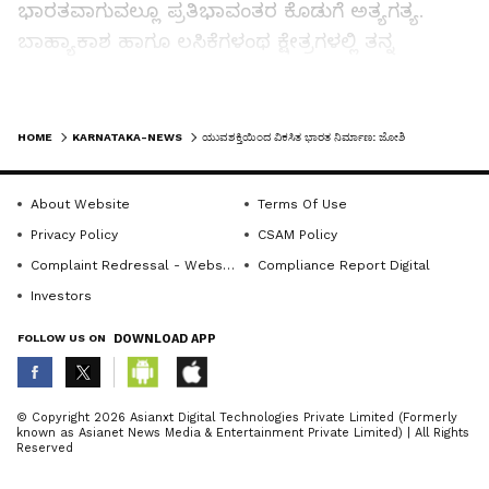
ಭಾರತವಾಗುವಲ್ಲೂ ಪ್ರತಿಭಾವಂತರ ಕೊಡುಗೆ ಅತ್ಯಗತ್ಯ.
ಬಾಹ್ಯಾಕಾಶ ಹಾಗೂ ಲಸಿಕೆಗಳಂಥ ಕ್ಷೇತ್ರಗಳಲ್ಲಿ ತನ್ನ
ಪ್ರತಿಭೆಯನ್ನು ಪ್ರದರ್ಶಿಸಿದೆ. ಈ ಪರಂಪರೆ
ಮುಂದುವರಿಯಬೇಕು. ಆ ಜವಾಬ್ದಾರಿ ಹೊಸ ಪದವೀಧರರ
LATEST VIDEOS
ಮೇಲಿದೆ ಎಂದರು.
HOME
KARNATAKA-NEWS
ಯುವಶಕ್ತಿಯಿಂದ ವಿಕಸಿತ ಭಾರತ ನಿರ್ಮಾಣ: ಜೋಶಿ
ಧಾರವಾಡ ಐಐಐಟಿಗಳಂತಹ ಸಂಸ್ಥೆಗಳು ಪ್ರತಿಭಾವಂತ
About Website
Terms Of Use
ಪದವೀಧರರನ್ನು ಜಗತ್ತಿಗೆ ಕೊಡುಗೆಯಾಗಿ ನೀಡುತ್ತಿವೆ.
Privacy Policy
CSAM Policy
ನಿಮ್ಮಂಥವರಿಂದಾಗಿ ಭಾರತ ವಿಕಸಿತ ಭಾರತವಾಗುವಲ್ಲಿ
Complaint Redressal - Website
Compliance Report Digital
ಯಾವುದೇ ಸಂಶಯವಿಲ್ಲ ಎಂದು ವಿಶ್ವಾಸ ವ್ಯಕ್ತಪಡಿಸಿದರು.
Investors
ಘಟಿಕೋತ್ಸವ ಭಾಷಣ ಮಾಡಿದ ಐಐಟಿ ದೆಹಲಿ ನಿರ್ದೇಶಕ
FOLLOW US ON
DOWNLOAD APP
ಪ್ರೊ. ರಂಗನ್ ಬ್ಯಾನರ್ಜಿ, ಭಾರತ ತಂತ್ರಜ್ಞಾನದಲ್ಲಿ ಸಾಕಷ್ಟು
ಪ್ರಗತಿ ಸಾಧಿಸಿದೆ. ಹಿಂದೆ ತಾವು ವಿದ್ಯಾರ್ಥಿಯಾಗಿದ್ದಾಗ,
ABOUT THE AUTHOR
ಬ್ಯಾಂಕಿನ ವಹಿವಾಟು, ಟಿಕೆಟ್‌ ಬುಕ್ಕಿಂಗ್‌, ಶಾಪಿಂಗ್‌ಗೆ ಎಷ್ಟು
© Copyright 2026 Asianxt Digital Technologies Private Limited (Formerly
known as Asianet News Media & Entertainment Private Limited) | All Rights
ಕಷ್ಟ ಪಡಬೇಕಿತ್ತು. ಆದರೆ, ಈಗ ಆ ಸಮಸ್ಯೆಯಿಲ್ಲ. ಎಲ್ಲವೂ
KannadaprabhaNewsNetwork
K
Reserved
ಕ್ಷಣ ಮಾತ್ರದಲ್ಲೇ ಪೂರೈಸಿಕೊಳ್ಳಬಹುದಾಗಿದೆ. ಆನ್‌ಲೈನ್‌