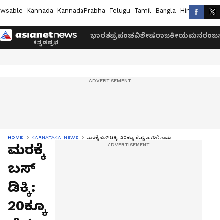
wsable
Kannada
KannadaPrabha
Telugu
Tamil
Bangla
Hindi
Marath
ಭಾರತ
ಪ್ರಪಂಚ
ವಿಶೇಷ
ರಾಜಕೀಯ
ಮನರಂಜನ
HOME
KARNATAKA-NEWS
ಮರಕ್ಕೆ ಬಸ್ ಡಿಕ್ಕಿ: 20ಕ್ಕೂ ಹೆಚ್ಚು ಜನರಿಗೆ ಗಾಯ
ಮರಕ್ಕೆ
ಬಸ್
ಡಿಕ್ಕಿ:
20ಕ್ಕೂ