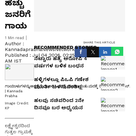
ಹೆಚ್ಚು
ಜನರಿಗೆ
ಗಾಯ
1
Min read
SHARE THIS ARTICLE
Author :
RECOMMENDED STORIES
KannadaprabhaNewsNetwork
Published :
Jul 04 2026, 02:15
ನೆಟ್ಟಾರು ಹತ್ಯೆ ಆರೋಪಿ 4
AM IST
ವರ್ಷಗಳ ಬಳಿಕ ಬಂಧನ
ಹಳ್ಳಿಗಳಲ್ಲೂ ಪಿಒಪಿ ಗಣೇಶ
ಮೂರ್ತಿ ಬಳಸುವಂತಿಲ್ಲ
ಗಾಯಾಳುಗಳನ್ನುಆಸ್ಪತ್ರೆಗೆ ದಾಖಲಿಸಿ ಚಿಕಿತ್ಸೆ ನೀಡಲಾಯಿತು.ಮರಕ್ಕೆ ಡಿಕ್ಕಿಯಾಗಿರುವ ಬಸ್‌.
| Kannada
Prabha
ಹಲವು ಸಚಿವರಿಂದ 2ನೇ
Image Credit:
ದಿನವೂ ಬರ ಅಧ್ಯಯನ
KP
ಲಕ್ಷ್ಮೇಶ್ವರದಿಂದ
ಗುತ್ತಲ ಗ್ರಾಮಕ್ಕೆ