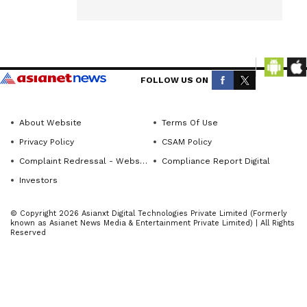
news
ಸಮೀಪದ
from
ಶಿಗ್ಲಿ-
across
ದೊಡ್ಡೂರು
Karnataka
ರಸ್ತೆಯಲ್ಲಿ
(ಕರ್ನಾಟಕ
FOLLOW US ON
ನಿರ್ಮಿಸುತ್ತಿರು
ನ್ಯೂಸ್)—
ವ ಸೇತುವೆಯ
breaking
About Website
Terms Of Use
ಪಕ್ಕದಲ್ಲಿನ
headlines,
Privacy Policy
CSAM Policy
ಕಚ್ಚಾ
politics,
Complaint Redressal - Website
Compliance Report Digital
local
ರಸ್ತೆಯಲ್ಲಿ
developments,
Investors
ಬಸ್
crime
ಸಾಗುತ್ತಿರುವಾ
© Copyright 2026 Asianxt Digital Technologies Private Limited (Formerly
reports,
ಗ ಕೆಸರಿನಲ್ಲಿ
known as Asianet News Media & Entertainment Private Limited) | All Rights
Reserved
district
ಜಾರಿ ರಸ್ತೆ
updates,
ಪಕ್ಕದ ಮರಕ್ಕೆ
civic
ಡಿಕ್ಕಿ ಹೊಡೆದ
issues
ಪರಿಣಾಮ