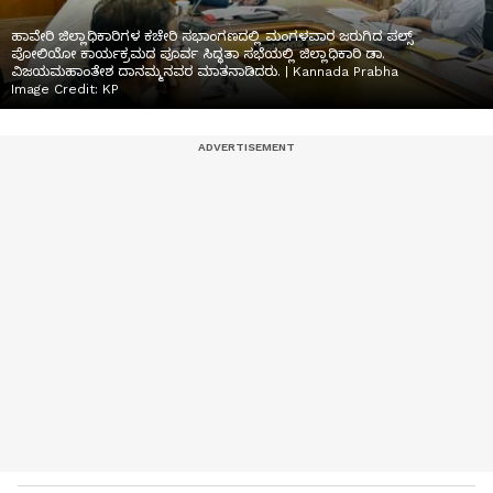
ಹಾವೇರಿ ಜಿಲ್ಲಾಧಿಕಾರಿಗಳ ಕಚೇರಿ ಸಭಾಂಗಣದಲ್ಲಿ ಮಂಗಳವಾರ ಜರುಗಿದ ಪಲ್ಸ್
ಪೋಲಿಯೋ ಕಾರ್ಯಕ್ರಮದ ಪೂರ್ವ ಸಿದ್ಧತಾ ಸಭೆಯಲ್ಲಿ ಜಿಲ್ಲಾಧಿಕಾರಿ ಡಾ.
ವಿಜಯಮಹಾಂತೇಶ ದಾನಮ್ಮನವರ ಮಾತನಾಡಿದರು. | Kannada Prabha
Image Credit:
KP