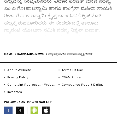
ಹಬ್ಬವನ್ನು ಸಂಭ್ರಮಿಸಿದರು. ವಿಧಾನ ಪರಿಷತ್ ಮಾಜಿ ಸದಸ್ಯ
ಎಂ ಎ ಗೋಪಾಲಸ್ವಾಮಿ ಹಾಗೂ ಕಾಂಗ್ರೆಸ್ ಮಹಿಳಾ ನಾಯಕಿ
ಗೀತಾ ಗೋಪಾಲಸ್ವಾಮಿ ಕ್ರೈಸ್ತ ಬಾಂಧವರಿಗೆ ಕ್ರಿಸ್‌ಮಸ್
ಹಬ್ಬಕ್ಕೆ ಶುಭಕೋರಿದರು. ಈ ಸಂದರ್ಭದಲ್ಲಿ ತಾಲೂಕು
ಗ್ಯಾರಂಟಿ ಯೋಜನಾ ಸಮಿತಿ ಸದಸ್ಯ ನಿಶ್ಚಲ್ ಐಸಾಕ್,
ಪ್ರಮುಖರಾದ ಭಾಗ್ಯ ಜೇಮ್ಸ್, ಮೇಬಲ್ ದೇವಪ್ರಸಾದ್,
ಸಮೀಲ್ ಪ್ರಕಾಶ್, ಜಾನ್ ವಿಲ್ಸನ್, ಸಂಜಯ್, ಜೋಸೆಫ್,
LATEST VIDEOS
ಮಂಜುನಾಥ್, ಮೈಕಲ್, ಅಣ್ಣಪ್ಪ, ಆಲ್ವಿನ್, ಗುರು ಶಾಂತ,
HOME
KARNATAKA-NEWS
ನುಗ್ಗೇಹಳ್ಳಿ ಸಿಎಸ್‌ಐ ದೇವಾಲಯದಲ್ಲಿ ಕ್ರಿಸ್‌ಮಸ್‌
ಪ್ರಕಾಶ್, ಪಾರ್ವತಿ, ಅರುಣ ನಿಶ್ಚಲ್, ಮೊನಾಲಿಸಾ, ಸಿಮ್ರಾನ್,
ಲೂಯಿಸ್ ಪ್ರಕಾಶ್, ಶೋಭಾ ಜಾನ್, ಜಯಶೀಲ, ಭಾಸ್ಕರ್,
About Website
Terms Of Use
ಮುಖಂಡರಾದ ಲಕ್ಷ್ಮಣ್, ಫೈನಾನ್ಸ್ ಪ್ರಕಾಶ್, ಬಾಣನಕೆರೆ
Privacy Policy
CSAM Policy
ಅಶೋಕ್ ಸೇರಿದಂತೆ ಇತರರು ಹಾಜರಿದ್ದರು.
Complaint Redressal - Website
Compliance Report Digital
Investors
FOLLOW US ON
DOWNLOAD APP