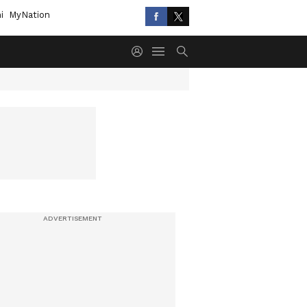
i
MyNation