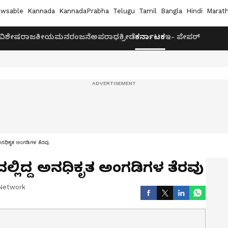
wsable
Kannada
KannadaPrabha
Telugu
Tamil
Bangla
Hindi
Marath
ವಿಶೇಷ
ರಾಜಕೀಯ
ಮನರಂಜನೆ
ಅಪರಾಧ
ಕ್ರೀಡೆ
ಕರ್ನಾಟಕ
ಇ- ಪೇಪರ್
 ಅನಧಿಕೃತ ಅಂಗಡಿಗಳ ತೆರವು
್ಲಿದ್ದ ಅನಧಿಕೃತ ಅಂಗಡಿಗಳ ತೆರವು
Network