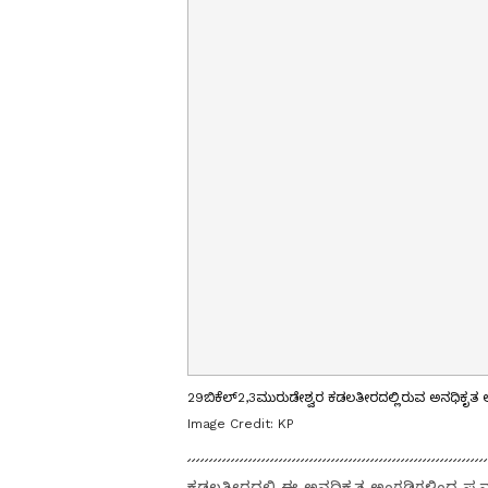
29ಬಿಕೆಲ್2,3ಮುರುಡೇಶ್ವರ ಕಡಲತೀರದಲ್ಲಿರುವ ಅನಧಿಕೃತ 
Image Credit:
KP
ಕಡಲತೀರದಲ್ಲಿ ಈ ಅನಧಿಕೃತ ಅಂಗಡಿಗಳಿಂದ ಪ್ರವ