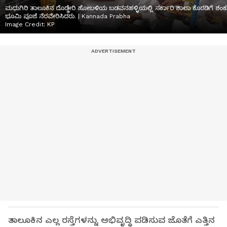
ಮಧುಗಿರಿ ತಾಲೂಕಿನ ದೊಡ್ಡೇರಿ ಹೋಬಳಿಯ ಬಡವನಹಳ್ಳಿಯಲ್ಲಿ ಸರ್ಕಾರಿ ಶಾಲಾ ಕೊಠಡಿಗೆ ಶಂಕು
ಭೂಮಿ ಪೂಜೆ ನೆರವೇರಿಸಿದರು. | Kannada Prabha
Image Credit:
KP
ತಾಲೂಕಿನ ಎಲ್ಲ ರಸ್ತೆಗಳನ್ನು ಅಭಿವೃದ್ಧಿ ಪಡಿಸುವ ಜೊತೆಗೆ ಎತ್ತಿನ