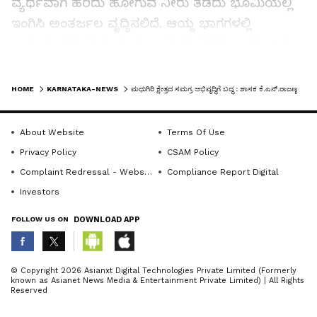
ವ್ಯರ್ಥವಾಗಿ ಹರಿದು ಹೋಗುವ ನೀರು ತಡೆದು ಭೂಮಿಯಲ್ಲಿ
ಇಂಗಿಸಿ ಅಂತರ್ಜಲ ವೃದ್ಧಿಸಲಿದೆ. ಆಯ್ದ ಭಾಗಗಳಲ್ಲಿ
ಜಯಮಂಗಲಿ ಮತ್ತು ಸುವರ್ಣ ಮುಖಿ ನದಿಗೆ ಬ್ಯಾರೇಜ್ ಕಂ
ಬ್ರಿಡ್ಜ್ಗ್ ನಿರ್ಮಿಸಲಾಗುತ್ತಿದೆ. ಇದರಿಂದ ಮಳೆ ನೀರು ನಿಂತು
LATEST VIDEOS
ಹರಿದರೆ ರೈತರ ಬಾವಿ,ಬೋರವೆಲ್‌ಗಳಲ್ಲಿ ಅಂತರ್ಜಲ
HOME
KARNATAKA-NEWS
ಮಧುಗಿರಿ ಕ್ಷೇತ್ರದ ಸಮಗ್ರ ಅಭಿವೃದ್ಧಿಗೆ ಬದ್ಧ : ಶಾಸಕ ಕೆ.ಎನ್‌.ರಾಜಣ್ಣ
ವೃದ್ಧಿಯಾಗಿ ರೈತರು ಬೇಸಾಯ ಮಾಡಲುಅನುಕೂಲ
.ದೊಡ್ಡೇರಿ ಹೋಬಳಿಯ 9 ಕೆರೆಗಳಿಗಳೆ ಎತ್ತಿನ ಹೊಳೆ ನೀರು
About Website
Terms Of Use
ಹರಿಯಲಿದೆ ಎಂದರು. .
Privacy Policy
CSAM Policy
Complaint Redressal - Website
Compliance Report Digital
ಬಡವನಹಳ್ಳಿ ಸಮೀಪ ವಿದ್ಯಾರ್ಥಿಗಳ ಅನುಕೂಲಕ್ಕಾಗಿ
Investors
ಜಿಟಿಟಿಸಿ ಕಾಲೇಜು ಸ್ಥಾಪಿಸಲು 9.30 ಎಕರೆ ಜಮೀನು
FOLLOW US ON
DOWNLOAD APP
ಗುರುತಿಸಿ ಸಂಬಂಧಪಟ್ಟ ಇಲಾಖೆಗೆ ಹಸ್ತಂತರಿಸಲಾಗಿದೆ.ಇದಕ್ಕೆ
74 .30 ಕೋಟಿ ರು.ಬಿಡುಗಡೆಯಾಗಿದ್ದು ಶೀಘ್ರ ಕಾಮಗಾರಿ
ಕೈಗೆತ್ತಿಕೊಳ್ಳಲಾಗುವುದು. ಸ್ಥಳೀಯ ಸಂಸ್ಥೆಗಳಿಗೆ ಸರ್ಕಾರ
ABOUT THE AUTHOR
© Copyright 2026 Asianxt Digital Technologies Private Limited (Formerly
known as Asianet News Media & Entertainment Private Limited) | All Rights
ಚುನಾವಣೆ ನಡೆಸಲು ಮುಂದಾಗಬೇಕು ಎಂದರು.
KannadaprabhaNewsNetwork
K
Reserved