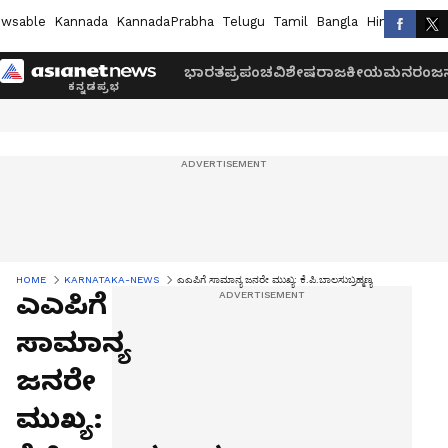
wsable
Kannada
KannadaPrabha
Telugu
Tamil
Bangla
Hindi
Marath
ಭಾರತ
ಪ್ರಪಂಚ
ವಿಶೇಷ
ರಾಜಕೀಯ
ಮನರಂಜನ
HOME
KARNATAKA-NEWS
ಎಎಪಿಗೆ ಸಾಮಾನ್ಯ ಜನರೇ ಮುಖ್ಯ: ಕೆ.ಪಿ.ಬಾಲಸುಬ್ರಹ್ಮಣ್ಯ
ಎಎಪಿಗೆ
ಸಾಮಾನ್ಯ
ಜನರೇ
ಮುಖ್ಯ: