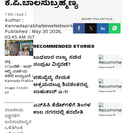
ಕೆ.ಪಿ.ಬಾಲಸುಬ್ರಹ್ಮಣ್ಯ
1
Min read
SHARE THIS ARTICLE
Author :
KannadaprabhaNewsNetwork
Published :
May 30 2026,
02:45 AM IST
RECOMMENDED STORIES
ಬುಧವಾರ ರಾಜ್ಯ ಸಚಿವ
ಚಿತ್ರ :
ಸಂಪುಟ ವಿಸ್ತರಣೆ?
27ಎಂಡಿಕೆ1 : ಆಮ್
ಆದ್ಮಿ ಪಾರ್ಟಿಯ
ಕಚೇರಿ ಉದ್ಘಾಟನೆ. |
ಪಶುವೈದ್ಯ ನೇಮಕ
Kannada Prabha
ಅಕ್ರಮದಲ್ಲೂ ಶಿವಶಂಕರಪ್ಪ
Image Credit:
ಸಾಹುಕಾರ್‌ ಎ-1!
KP
ಎನ್‌ಸಿಸಿ ಕೆಡೆಟ್‌ಗಳಿಗೆ ತಿಂಗಳ
ರಾಜಕೀಯ
ಕಾಲ ನಗರದಲ್ಲಿ ತರಬೇತಿ
ಪಕ್ಷಗಳಿಗೆ
ಜನಸಾಮಾನ್ಯರ
ಒಳಿತಿಗಿಂತ