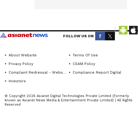
ರಾಜಕೀಯ
across
Karnataka
ಪಕ್ಷಗಳಿಗೆ
(ಕರ್ನಾಟಕ
ಜನಸಾಮಾನ್ಯ
ನ್ಯೂಸ್)—
ರ ಒಳಿತಿಗಿಂತ
breaking
FOLLOW US ON
ಅಧಿಕಾರವೇ
headlines,
ಮುಖ್ಯವಾಗಿದೆ.
politics,
ಜನರ ಜೀವನ
About Website
Terms Of Use
local
ಹಾಳಾದರೂ
Privacy Policy
CSAM Policy
developments,
ಪರವಾಗಿಲ್ಲ,
Complaint Redressal - Website
Compliance Report Digital
crime
ನಾವು
Investors
reports,
ಅಧಿಕಾರಕ್ಕೆ
district
© Copyright 2026 Asianxt Digital Technologies Private Limited (Formerly
ಬರಬೇಕೆನ್ನುವು
updates,
known as Asianet News Media & Entertainment Private Limited) | All Rights
Reserved
ದು ರಾಜಕೀಯ
civic
ಪಕ್ಷಗಳ
issues
and
ಹಂಬಲವಾಗಿದೆ
more.
ಎಂದು ಆಮ್