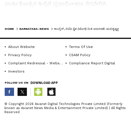
ವಾರ್ಷಿಕೋತ್ಸವ ಹಿನ್ನೆಲೆ ಧ್ವಜಾರೋಹಣ ನೆರವೇರಿಸಿ
ಮಾತನಾಡಿ, ಕಿಸಾನ್ ಸಭಾ ಚಳುವಳಿಯು ಬಿಹಾರದಲ್ಲಿ
ಪ್ರಾರಂಭವಾಯಿತು, ಸಹಜಾನಂದ ಸರಸ್ವತಿ ಅವರು 1929
LATEST VIDEOS
ರಲ್ಲಿ ಬಿಹಾರ ಪ್ರಾಂತೀಯ ಕಿಸಾನ್ ಸಭಾ (ಬಿಪಿಕೆಎಸ್) ಅನ್ನು
HOME
KARNATAKA-NEWS
ಕಾಂಗ್ರೆಸ್‌, ಬಿಜೆಪಿ ರೈತ ವಿರೋಧಿ ನೀತಿ ಅನುಸರಣೆ: ಮುನಿಕೃಷ್ಣಪ್ಪ
ಸ್ಥಾಪಿಸಿದರು. ಇದು ಭಾರತದ ರೈತರ ಚಳುವಳಿಯ ಕಿಚ್ಚನ್ನು
ಹೊತ್ತಿಸಿತು. ಇದು ಅವರ ಒಕ್ಕಲುತನ ಹಕ್ಕುಗಳ ಮೇಲಿನ
About Website
Terms Of Use
ಜಮೀನ್ದಾರಿ ದಾಳಿಯ ವಿರುದ್ಧ ರೈತರ ಕುಂದುಕೊರತೆಗಳನ್ನು
Privacy Policy
CSAM Policy
ಸಜ್ಜುಗೊಳಿಸಲು ಕಾರಣವಾಯಿತು ಎಂದರು.
Complaint Redressal - Website
Compliance Report Digital
Investors
ರೈತ ಚಳವಳಿ ಕ್ರಮೇಣ ಬಲಗೊಂಡು ಭಾರತದ ಉಳಿದ
FOLLOW US ON
DOWNLOAD APP
ಭಾಗಗಳಾದ್ಯಂತ ಹರಡಿತು. ಈ ಎಲ್ಲಾ ಆಮೂಲಾಗ್ರ ರೈತ
ಬೆಳವಣಿಗೆಗಳು ಏಪ್ರಿಲ್ 1936 ರಲ್ಲಿ ನಡೆದ ಭಾರತೀಯ
ರಾಷ್ಟ್ರೀಯ ಕಾಂಗ್ರೆಸ್‌ನ ಲಕ್ನೋ ಅಧಿವೇಶನದಲ್ಲಿ ಅಖಿಲ
ABOUT THE AUTHOR
© Copyright 2026 Asianxt Digital Technologies Private Limited (Formerly
known as Asianet News Media & Entertainment Private Limited) | All Rights
ಭಾರತ ಕಿಸಾನ್ ಸಭಾದ ರಚನೆಯಲ್ಲಿ ಪರಾಕಾಷ್ಠೆಯಾದವು,
KannadaprabhaNewsNetwork
K
Reserved
ಸ್ವಾಮಿ ಸಹಜಾನಂದ ಸರಸ್ವತಿ ಅದರ ಮೊದಲ ಅಧ್ಯಕ್ಷರಾಗಿ
ಆಯ್ಕೆಯಾದರು ಎಂದರು.