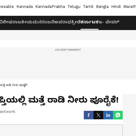
wsable
Kannada
KannadaPrabha
Telugu
Tamil
Bangla
Hindi
Marath
ವಿಶೇಷ
ರಾಜಕೀಯ
ಮನರಂಜನೆ
ಅಪರಾಧ
ಕ್ರೀಡೆ
ಕರ್ನಾಟಕ
ಇ- ಪೇಪರ್
 ಮತ್ತೆ ರಾಡಿ ನೀರು ಪೂರೈಕೆ!
್ತಿಯಲ್ಲಿ ಮತ್ತೆ ರಾಡಿ ನೀರು ಪೂರೈಕೆ!
Network