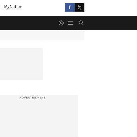
i
MyNation