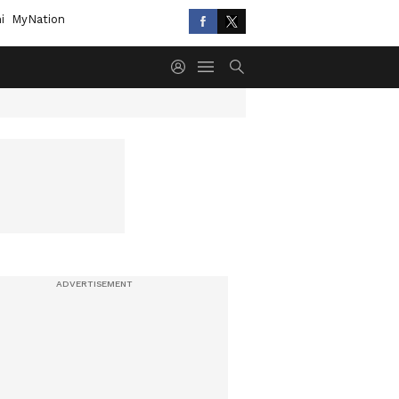
i
MyNation