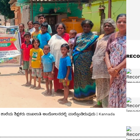
RECO
ಲೆಯ ಶಿಕ್ಷಕರು ದಾಖಲಾತಿ ಆಂದೋಲನದಲ್ಲಿ ಪಾಲ್ಗೊಂಡಿರುವುದು | Kannada