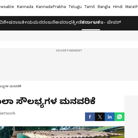
wsable
Kannada
KannadaPrabha
Telugu
Tamil
Bangla
Hindi
Marath
ವಿಶೇಷ
ರಾಜಕೀಯ
ಮನರಂಜನೆ
ಅಪರಾಧ
ಕ್ರೀಡೆ
ಕರ್ನಾಟಕ
ಇ- ಪೇಪರ್
ೌಲಭ್ಯಗಳ ಮನವರಿಕೆ
ಶಾಲಾ ಸೌಲಭ್ಯಗಳ ಮನವರಿಕೆ
Network