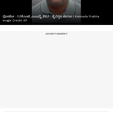
ಫೋಟೋ : ೧೨ಕೆಎಂಟಿ_ಎಂಎವೈ_ಕೆಪಿ೨ : ಜೈವಿಠ್ಠಲ ಕುಬಾಲ | Kannada Prabha
Image Credit:
KP