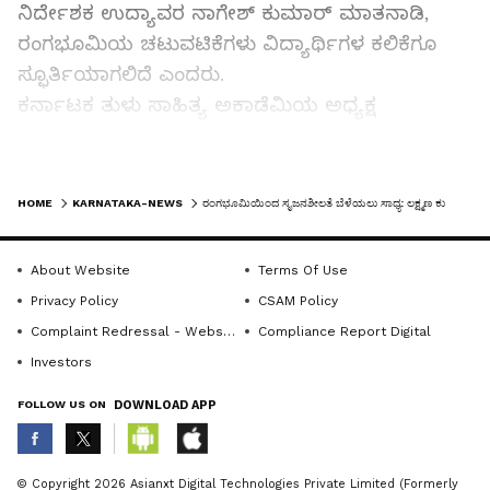
ನಿರ್ದೇಶಕ ಉದ್ಯಾವರ ನಾಗೇಶ್‌ ಕುಮಾರ್‌ ಮಾತನಾಡಿ,
ರಂಗಭೂಮಿಯ ಚಟುವಟಿಕೆಗಳು ವಿದ್ಯಾರ್ಥಿಗಳ ಕಲಿಕೆಗೂ
ಸ್ಫೂರ್ತಿಯಾಗಲಿದೆ ಎಂದರು.
ಕರ್ನಾಟಕ ತುಳು ಸಾಹಿತ್ಯ ಅಕಾಡೆಮಿಯ ಅಧ್ಯಕ್ಷ
ತಾರಾನಾಥ್‌ ಗಟ್ಟಿ ಕಾಪಿಕಾಡ್‌ ಅಧ್ಯಕ್ಷತೆ ವಹಿಸಿ ಮಾತನಾಡಿ,
ತುಳು ಭಾಷೆಯ ಬೆಳವಣಿಗೆಗೆ ತುಳು ನಾಟಕಗಳ ಕೊಡುಗೆ
LATEST VIDEOS
ಅಪಾರವಾಗಿದೆ ಎಂದು ಹೇಳಿದರು. ಕಾಲೇಜು ಪ್ರಾಂಶುಪಾಲ
HOME
KARNATAKA-NEWS
ರಂಗಭೂಮಿಯಿಂದ ಸೃಜನಶೀಲತೆ ಬೆಳೆಯಲು ಸಾಧ್ಯ: ಲಕ್ಷ್ಮಣ ಕುಮಾರ್‌ ಮಲ್ಲೂರು
ಹಾರ್ದಿಕ್‌ ಚೌಹಾಣ್‌, ನಾಟಕ ಕಾರ್ಯಾಗಾರದ ನಿರ್ದೇಶಕ
ಯೋಗೀಶ್‌ ಶೆಟ್ಟಿ, ರಂಗ ನಿರ್ದೇಶಕ ಜಗನ್‌ ಪವಾರ್‌ ಬೇಕಲ್‌
About Website
Terms Of Use
ಇದ್ದರು.
Privacy Policy
CSAM Policy
Complaint Redressal - Website
Compliance Report Digital
ಕನ್ನಡ ವಿಭಾಗದ ಮುಖ್ಯಸ್ಥೆ ಸುಪ್ರೀತಾ ಶೆಟ್ಟಿ ಸ್ವಾಗತಿಸಿದರು.
Investors
ತುಳು ಸಂಘದ ಸಂಯೋಜಕಿ ದೀಕ್ಷಿತಾ ವಂದಿಸಿದರು.
FOLLOW US ON
DOWNLOAD APP
ವಿದ್ಯಾರ್ಥಿ ರಿತೇಶ್‌ ಪೂಜಾರಿ ನಿರೂಪಿಸಿದರು.
ABOUT THE AUTHOR
© Copyright 2026 Asianxt Digital Technologies Private Limited (Formerly