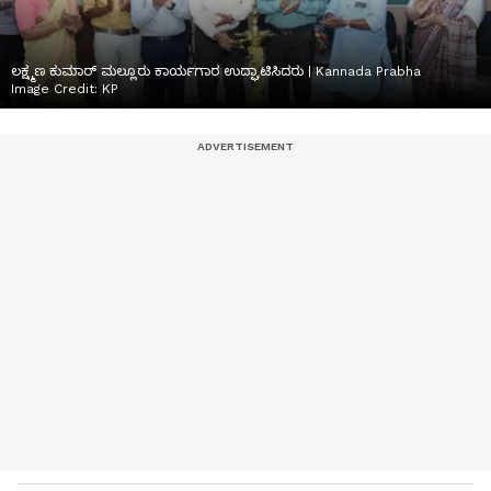
ಲಕ್ಷ್ಮಣ ಕುಮಾರ್‌ ಮಲ್ಲೂರು ಕಾರ್ಯಗಾರ ಉದ್ಘಾಟಿಸಿದರು | Kannada Prabha
Image Credit:
KP