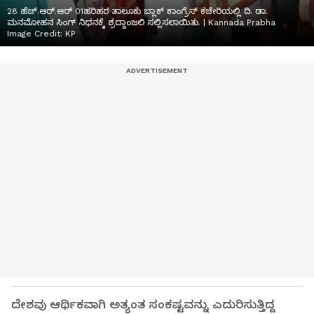
28 ಹೆಚ್.ಆರ್.ಆರ್ 01ಹರಿಹರ ತಾಲೂಕು ಬ್ಲಾಕ್ ಕಾಂಗ್ರೆಸ್ ಕಚೇರಿಯಲ್ಲಿ ದಿ. ಡಾ.
ಮನಮೋಹನ ಸಿಂಗ್ ನಿಧನಕ್ಕೆ ಶ್ರದ್ದಾಂಜಲಿ ಸಲ್ಲಿಸಲಾಯಿತು. | Kannada Prabha
Image Credit:
KP
ದೇಶವು ಆರ್ಥಿಕವಾಗಿ ಅತ್ಯಂತ ಸಂಕಷ್ಟವನ್ನು ಎದುರಿಸುತ್ತಿದ್ದ