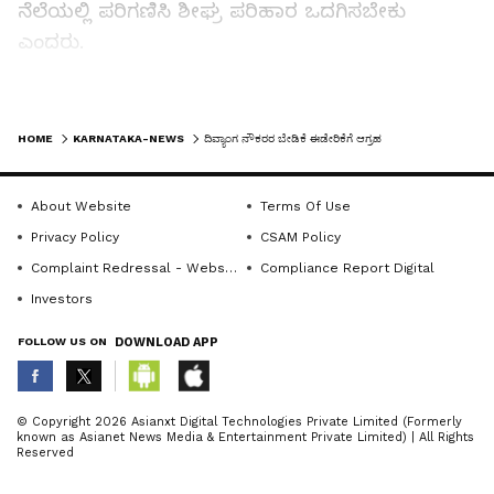
ನೆಲೆಯಲ್ಲಿ ಪರಿಗಣಿಸಿ ಶೀಘ್ರ ಪರಿಹಾರ ಒದಗಿಸಬೇಕು
ಎಂದರು.
ಸಂಘದ ಗೌರವಾಧ್ಯಕ್ಷ ಎಚ್.ಪಿ. ಕಡ್ಲಿಮಟ್ಟಿ ಮಾತನಾಡಿ, ರಾಜ್ಯ
LATEST VIDEOS
ಸರ್ಕಾರ ದಿವ್ಯಾಂಗ ನೌಕರರಿಗೆ ನೀಡುತ್ತಿರುವ ಸಂಚಾರಿ
HOME
KARNATAKA-NEWS
ದಿವ್ಯಾಂಗ ನೌಕರರ ಬೇಡಿಕೆ ಈಡೇರಿಕೆಗೆ ಆಗ್ರಹ
ಭತ್ಯೆಯನ್ನು ಶಿಕ್ಷಕ ವೃಂದದ ವರಿಗೆ ನೀಡುತ್ತಿಲ್ಲ. ಸಂಚಾರಿ ಭತ್ಯೆ
ಪಡೆಯುತ್ತಿರುವ ದಿವ್ಯಾಂಗ ನೌಕರರ ನಗರ ಭತ್ಯೆಯನ್ನು
About Website
Terms Of Use
ಕಡಿತಗೊಳಿಸಲಾಗುತ್ತಿದೆ. ಆದರೆ, ಇತರೆ ನೌಕರರಿಗೆ ಎಲ್ಲ
Privacy Policy
CSAM Policy
ಭತ್ಯೆಗಳ ಜತೆಗೆ ನಗರಭತ್ಯೆ ಸೇರಿಸಿ ವೇತನ ನೀಡಲಾಗುತ್ತಿದೆ.
Complaint Redressal - Website
Compliance Report Digital
ಕೇವಲ ದಿವ್ಯಾಂಗ ನೌಕರರಿಗೆ ಮಾತ್ರ ತಾರತಮ್ಯ
Investors
ಮಾಡಲಾಗುತ್ತಿದ್ದು, ಇದು ಅಂಗವಿಕಲರ ಹಕ್ಕುಗಳ
FOLLOW US ON
DOWNLOAD APP
ಅಧಿನಿಯಮದ ಸ್ಪಷ್ಟ ಉಲ್ಲಂಘನೆ. ಸರ್ಕಾರ ಈ
ತಾರತಮ್ಯವನ್ನು ನಿವಾರಿಸಬೇಕೆಂದರು.
ABOUT THE AUTHOR
© Copyright 2026 Asianxt Digital Technologies Private Limited (Formerly
known as Asianet News Media & Entertainment Private Limited) | All Rights
ಜಿಲ್ಲಾ ಪ್ರಧಾನ ಕಾರ್ಯದರ್ಶಿ ಆರ್.ಆರ್. ತಳವಾರ, ಸಹ
KannadaprabhaNewsNetwork
K
Reserved
ಕಾರ್ಯದರ್ಶಿ ಶಿವಾನಂದ ಸವಸುದ್ದಿ ಮಾತನಾಡಿದರು.