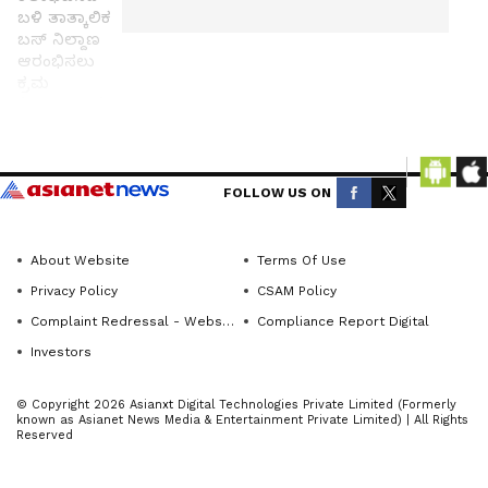
ಬಳಿ ತಾತ್ಕಾಲಿಕ
ಬಸ್ ನಿಲ್ದಾಣ
ಆರಂಭಿಸಲು
ಕ್ರಮ
ಕೈಗೊಳ್ಳುವಂತೆ
ಕರುನಾಡ
ಸಮಗ್ರ ಮಹಿಳಾ
Get the
ಹಿತ ರಕ್ಷಣಾ
ಸಮಿತಿ ಸದಸ್ಯರು
latest
FOLLOW US ON
ಶುಕ್ರವಾರ
news
ಸಾರಿಗೆ ಇಲಾಖೆ
from
ವ್ಯವಸ್ಥಾಪಕರಿಗೆ
About Website
Terms Of Use
across
ಮನವಿ
Privacy Policy
CSAM Policy
ಸಲ್ಲಿಸಿದರು.
Karnataka
Complaint Redressal - Website
Compliance Report Digital
(ಕರ್ನಾಟಕ
Investors
ಬ್ಯಾಡಗಿ:
ಮು
ನ್ಯೂಸ್)—
ಖ್ಯರಸ್ತೆ
breaking
© Copyright 2026 Asianxt Digital Technologies Private Limited (Formerly
ಅಗಲೀಕರಣ
headlines,
known as Asianet News Media & Entertainment Private Limited) | All Rights
Reserved
ಕಾಮಗಾರಿ
politics,
local
ಯಿಂದ