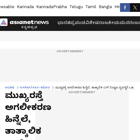
wsable
Kannada
KannadaPrabha
Telugu
Tamil
Bangla
Hindi
Marath
ಭಾರತ
ಪ್ರಪಂಚ
ವಿಶೇಷ
ರಾಜಕೀಯ
ಮನರಂಜನ
HOME
KARNATAKA-NEWS
ಮುಖ್ಯರಸ್ತೆ ಅಗಲೀಕರಣ ಹಿನ್ನೆಲೆ, ತಾತ್ಕಾಲಿಕ ಬಸ್ ನಿಲ್ದಾಣ ವ್ಯವಸ್ಥೆಗೆ ಒತ್ತಾಯ
ಮುಖ್ಯರಸ್ತೆ
ಅಗಲೀಕರಣ
ಹಿನ್ನೆಲೆ,
ತಾತ್ಕಾಲಿಕ