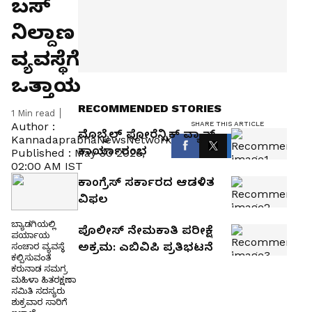
ಬಸ್
ನಿಲ್ದಾಣ
ವ್ಯವಸ್ಥೆಗೆ
ಒತ್ತಾಯ
RECOMMENDED STORIES
1
Min read
SHARE THIS ARTICLE
Author :
ಮೊಬೈಲ್‌ ಫೋರೆನ್ಸಿಕ್‌ ವ್ಯಾನ್‌
KannadaprabhaNewsNetwork
ಕಾರ್ಯಾರಂಭ
Published :
May 30 2026,
02:00 AM IST
ಕಾಂಗ್ರೆಸ್‌ ಸರ್ಕಾರದ ಆಡಳಿತ
ವಿಫಲ
ಬ್ಯಾಡಗಿಯಲ್ಲಿ
ಪೊಲೀಸ್ ನೇಮಕಾತಿ ಪರೀಕ್ಷೆ
ಪರ್ಯಾಯ
ಅಕ್ರಮ: ಎಬಿವಿಪಿ ಪ್ರತಿಭಟನೆ
ಸಂಚಾರ ವ್ಯವಸ್ಥೆ
ಕಲ್ಪಿಸುವಂತೆ
ಕರುನಾಡ ಸಮಗ್ರ
ಮಹಿಳಾ ಹಿತರಕ್ಷಣಾ
ಸಮಿತಿ ಸದಸ್ಯರು
ಶುಕ್ರವಾರ ಸಾರಿಗೆ