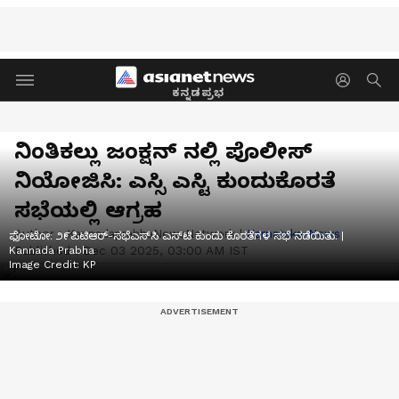
ಕನ್ನಡಪ್ರಭ
ನಿಂತಿಕಲ್ಲು ಜಂಕ್ಷನ್ ನಲ್ಲಿ ಪೊಲೀಸ್
ನಿಯೋಜಿಸಿ: ಎಸ್ಸಿ ಎಸ್ಟಿ ಕುಂದುಕೊರತೆ
ಸಭೆಯಲ್ಲಿ ಆಗ್ರಹ
Author :
KannadaprabhaNewsNetwork
|
Karnataka-News
ಫೋಟೋ: ೨೯ಪಿಟಿಆರ್-ಸಭೆಎಸ್‌ಸಿ ಎಸ್‌ಟಿ ಕುಂದು ಕೊರತೆಗಳ ಸಭೆ ನಡೆಯಿತು. |
Published :
Dec 03 2025, 03:00 AM IST
Kannada Prabha
Image Credit:
KP