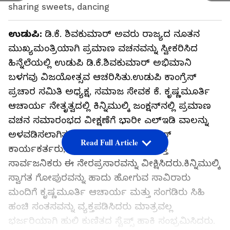
sharing sweets, dancing
ಉಡುಪಿ:
ಡಿ.ಕೆ. ಶಿವಕುಮಾರ್ ಅವರು ರಾಜ್ಯದ ನೂತನ
ಮುಖ್ಯಮಂತ್ರಿಯಾಗಿ ಪ್ರಮಾಣ ವಚನವನ್ನು ಸ್ವೀಕರಿಸಿದ
ಹಿನ್ನೆಲೆಯಲ್ಲಿ ಉಡುಪಿ ಡಿ.ಕೆ.ಶಿವಕುಮಾರ್ ಅಭಿಮಾನಿ
ಬಳಗವು ವಿಜಯೋತ್ಸವ ಆಚರಿಸಿತು.ಉಡುಪಿ ಕಾಂಗ್ರೆಸ್
ಪ್ರಚಾರ ಸಮಿತಿ ಅಧ್ಯಕ್ಷ, ಸಮಾಜ ಸೇವಕ ಕೆ. ಕೃಷ್ಣಮೂರ್ತಿ
ಆಚಾರ್ಯ ನೇತೃತ್ವದಲ್ಲಿ ಕಿನ್ನಿಮುಲ್ಕಿ ಜಂಕ್ಷನ್‌ನಲ್ಲಿ ಪ್ರಮಾಣ
ವಚನ ಸಮಾರಂಭದ ವೀಕ್ಷಣೆಗೆ ಭಾರೀ ಎಲ್‌ಇಡಿ ವಾಲನ್ನು
ಅಳವಡಿಸಲಾಗಿತ್ತು, ನೂರಾರು ಮಂದಿ ಕಾಂಗ್ರೆಸ್
Read Full Article
ಕಾರ್ಯಕರ್ತರು, ಡಿಕೆಶಿ ಅಭಿಮಾನಿಗಳು ಮತ್ತು
ಸಾರ್ವಜನಿಕರು ಈ ನೇರಪ್ರಸಾರವನ್ನು ವೀಕ್ಷಿಸಿದರು.ಕಿನ್ನಿಮುಲ್ಕಿ
ಸ್ವಾಗತ ಗೋಪುರವನ್ನು ಹಾದು ಹೋಗುವ ಸಾವಿರಾರು
ಮಂದಿಗೆ ಕೃಷ್ಣಮೂರ್ತಿ ಆಚಾರ್ಯ ಮತ್ತು ಸಂಗಡಿರು ಸಿಹಿ
ಹಂಚಿ ಸಂತಸವನ್ನು ವ್ಯಕ್ತಪಡಿಸಿದರು ಮಾತ್ರವಲ್ಲ
ಭರ್ಜರಿಯಾಗಿ ಹುಲಿ ಕುಣಿತದ ಸ್ಟೆಪ್ಸ್ ಹಾಕಿ ಸಂಭ್ರಮಿಸಿದರು.