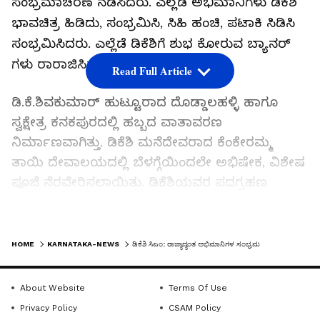
ಸಂಭ್ರಮಾಚರಣೆ ನಡೆಸಿದರು. ಎಲ್ಲೆಡೆ ಅಭಿಮಾನಿಗಳು ಡಿಕೆಶಿ
ಭಾವಚಿತ್ರ ಹಿಡಿದು, ಸಂಭ್ರಮಿಸಿ, ಸಿಹಿ ಹಂಚಿ, ಪಟಾಕಿ ಸಿಡಿಸಿ
ಸಂಭ್ರಮಿಸಿದರು. ಎಲ್ಲೆಡೆ ಡಿಕೆಶಿಗೆ ಶುಭ ಕೋರುವ ಬ್ಯಾನರ್
ಗಳು ರಾರಾಜಿಸಿದವು.
Read Full Article
ಡಿ.ಕೆ.ಶಿವಕುಮಾರ್ ಹುಟ್ಟೂರಾದ ದೊಡ್ಡಾಲಹಳ್ಳಿ ಹಾಗೂ
ಸ್ವಕ್ಷೇತ್ರ ಕನಕಪುರದಲ್ಲಿ ಹಬ್ಬದ ವಾತಾವರಣ
ನಿರ್ಮಾಣವಾಗಿತ್ತು. ಡಿಕೆಶಿ ಮನೆದೇವರಾದ ಕೆಂಕೇರಮ್ಮ
ತಾಯಿ ದೇವಾಲಯದಲ್ಲಿ ಬೆಳಗ್ಗೆಯಿಂದಲೇ ಅಭಿಷೇಕ, ವಿಶೇಷ
ಪೂಜೆ ನೆರವೇರಿಸಲಾಯಿತು. ಡಿಕೆಶಿಯವರ ಪದಗ್ರಹಣ
ಸಮಾರಂಭವನ್ನು ಕಣ್ತುಂಬಿಕೊಳ್ಳಲು ಹಳೆ ಮೈಸೂರು
ಭಾಗದಿಂದ ಬೆಂಗಳೂರಿಗೆ ತೆರಳುತ್ತಿದ್ದವರಿಗೆ ಡಿಕೆಶಿ ಆಪ್ತ,
LATEST VIDEOS
ರಾಮನಗರ ಕ್ಷೇತ್ರದ ಕಾಂಗ್ರೆಸ್‌ ಶಾಸಕ ಇಕ್ಬಾಲ್ ಹುಸೇನ್
HOME
KARNATAKA-NEWS
ಡಿಕೆಶಿ ಸಿಎಂ: ರಾಜ್ಯಾದ್ಯಂತ ಅಭಿಮಾನಿಗಳ ಸಂಭ್ರಮ
ಅವರು ಬೆಂಗಳೂರು-ಮೈಸೂರು ಹೆದ್ದಾರಿಯ
ಮಾಯಗಾನಹಳ್ಳಿ‌ ಬಳಿ ಬಿರಿಯಾನಿ, ಕುಡಿಯುವ ನೀರಿನ
About Website
Terms Of Use
ವ್ಯವಸ್ಥೆ ಮಾಡಿದ್ದರು. ಇದೇ ವೇಳೆ, ಡಿಕೆಶಿಗೆ ಒಳಿತಾಗಲೆಂದು
Privacy Policy
CSAM Policy