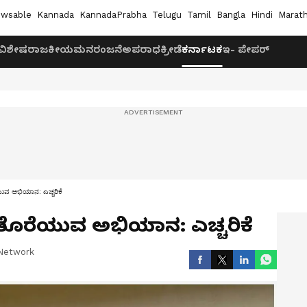
wsable
Kannada
KannadaPrabha
Telugu
Tamil
Bangla
Hindi
Marath
ವಿಶೇಷ
ರಾಜಕೀಯ
ಮನರಂಜನೆ
ಅಪರಾಧ
ಕ್ರೀಡೆ
ಕರ್ನಾಟಕ
ಇ- ಪೇಪರ್
ೆಯುವ ಅಭಿಯಾನ: ಎಚ್ಚರಿಕೆ
ಲೆ ತೊರೆಯುವ ಅಭಿಯಾನ: ಎಚ್ಚರಿಕೆ
Network