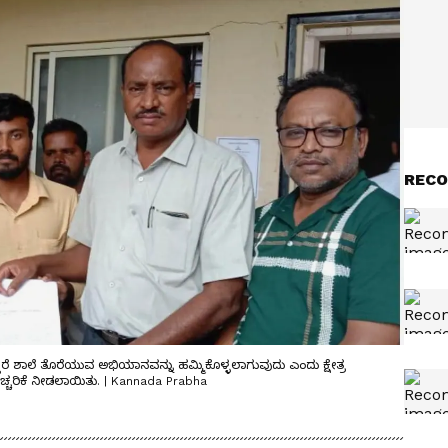
RECO
ದಿದ್ದರೆ ಶಾಲೆ ತೊರೆಯುವ ಅಭಿಯಾನವನ್ನು ಹಮ್ಮಿಕೊಳ್ಳಲಾಗುವುದು ಎಂದು ಕ್ಷೇತ್ರ
ಿ ಎಚ್ಚರಿಕೆ ನೀಡಲಾಯಿತು. | Kannada Prabha