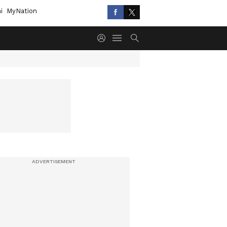
i
MyNation