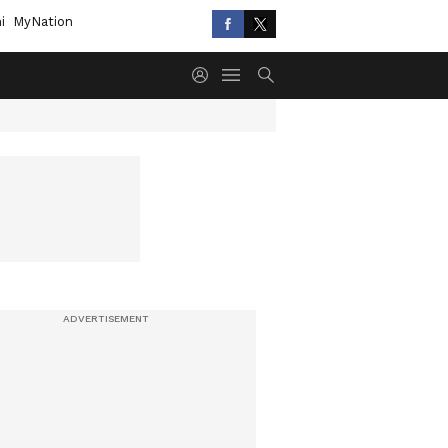
i
MyNation