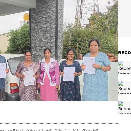
RECO
ಂಗಳವಾರದಿಂದ ಮತದಾರರ ಪಟ್ಟಿ ವಿಶೇಷ ಸಮಗ್ರ ಪರಿಷ್ಕರಣೆ