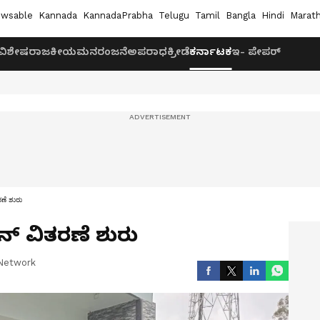
wsable
Kannada
KannadaPrabha
Telugu
Tamil
Bangla
Hindi
Marath
ವಿಶೇಷ
ರಾಜಕೀಯ
ಮನರಂಜನೆ
ಅಪರಾಧ
ಕ್ರೀಡೆ
ಕರ್ನಾಟಕ
ಇ- ಪೇಪರ್
ರಣೆ ಶುರು
ನ್‌ ವಿತರಣೆ ಶುರು
Network