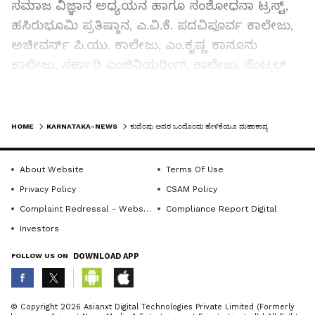
ಸಮಾಜ ವಿಜ್ಞಾನ ಅಧ್ಯಯನ ಹಾಗೂ ಸಂಶೋಧನಾ ಟ್ರಸ್ಟ್,
ಹಸಿರುಭೂಮಿ ಪ್ರತಿಷ್ಠಾನ, ಎ.ವಿ.ಕೆ. ಪದವಿಪೂರ್ವ ಕಾಲೇಜು,
ಅಚೀವರ್ಸ್ ಪಿ.ಯು. ಕಾಲೇಜು, ಎಂ.ಕೃಷ್ಣ ಕಾನೂನು
ಕಾಲೇಜು, ಸರ್ಕಾರಿ ಎಂಜಿನಿಯರಿಂಗ್, ಕಾಲೇಜು, ಸೆಂಟ್ರಲ್
ಕಾಮರ್ಸ್ ಕಾಲೇಜು, ಹಾಗೂ ಮಹೇಶ್ ಪಿ.ಯು ಕಾಲೇಜು
ಇವರ ಸಂಯುಕ್ತಾಶ್ರಯದಲ್ಲಿ ಕುವೆಂಪು ಜನ್ಮದಿನದ ಅಂಗವಾಗಿ
LATEST VIDEOS
ಹಮ್ಮಿಕೊಳ್ಳಲಾಗಿದ್ದ ವಿಶ್ವಮಾನವ ದಿನದಲ್ಲಿ ವಿಚಾರ
HOME
KARNATAKA-NEWS
ಕುವೆಂಪು ಅವರ ಒಂದೊಂದು ಹೇಳಿಕೆಯೂ ಮಹಾಕಾವ್ಯ
ಕ್ರಾಂತಿಯೆಡೆಗೆ ನಮ್ಮ ನಡಿಗೆ ಜಾಥಾ ಕಾರ್ಯಕ್ರಮಕ್ಕೆ ಮೊದಲು
ಕುವೆಂಪು ಪ್ರತಿಮೆಗೆ ಮಾಲಾರ್ಪಣೆ ನೆರವೇರಿಸಿದರು.
About Website
Terms Of Use
Privacy Policy
CSAM Policy
ಇದೇ ವೇಳೆ ಮಾತನಾಡಿದ ಅವರು, ವಿಶ್ವಮಾನವನ ಕುರಿತು
Complaint Redressal - Website
Compliance Report Digital
ಸಂದೇಶ ನೀಡಿದ ಅವರು, ವಿಚಾರ ಕ್ರಾಂತಿಗೆ ಆಹ್ವಾನ ಎನ್ನುವ
Investors
ಒಂದು ಮಾತು ಸಾಕು. ಕುವೆಂಪು ಅವರ ಚಿಂತನೆ ಜಾಗತಿಕ
FOLLOW US ON
DOWNLOAD APP
ಮಟ್ಟದಲ್ಲಿ ಶ್ರೇಷ್ಠ ನೆಲೆಗೆ ಅವರನ್ನು ಕೊಂಡೊಯ್ಯುತ್ತದೆ.
ಅವರನ್ನು ಅನುಸಿರಿಸಿದರೇ ಜಗತ್ತಿನಲ್ಲಿ ಒಂದೂ ತಾಪತ್ರೆ
ಇರುವುದಿಲ್ಲ. ಅವರು ಘಟಿಕೋತ್ಸವದಲ್ಲಿ ಮಾಡಿದಂತಹ
ABOUT THE AUTHOR
© Copyright 2026 Asianxt Digital Technologies Private Limited (Formerly